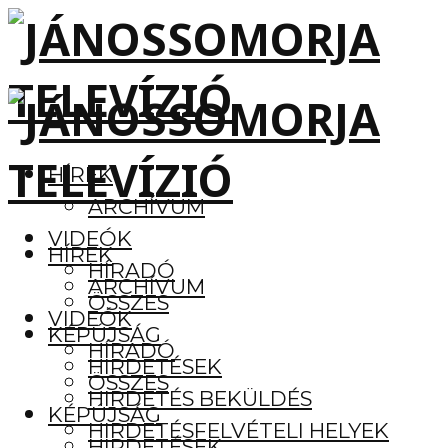
HÍREK
ARCHÍVUM
VIDEÓK
HÍREK
HÍRADÓ
ARCHÍVUM
ÖSSZES
VIDEÓK
KÉPÚJSÁG
HÍRADÓ
HIRDETÉSEK
ÖSSZES
HIRDETÉS BEKÜLDÉS
KÉPÚJSÁG
HIRDETÉSFELVÉTELI HELYEK
HIRDETÉSEK