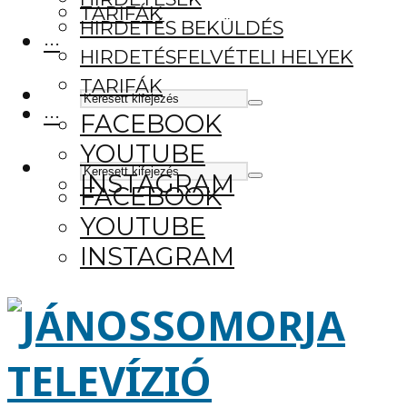
TARIFÁK
HIRDETÉS BEKÜLDÉS
···
HIRDETÉSFELVÉTELI HELYEK
TARIFÁK
···
FACEBOOK
YOUTUBE
INSTAGRAM
FACEBOOK
YOUTUBE
INSTAGRAM