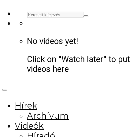
No videos yet!
Click on "Watch later" to put
videos here
Hírek
Archívum
Videók
Híradó