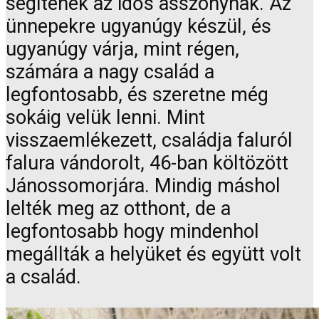
segítenek az idős asszonynak. Az
ünnepekre ugyanúgy készül, és
ugyanúgy várja, mint régen,
számára a nagy család a
legfontosabb, és szeretne még
sokáig velük lenni. Mint
visszaemlékezett, családja faluról
falura vándorolt, 46-ban költözött
Jánossomorjára. Mindig máshol
lelték meg az otthont, de a
legfontosabb hogy mindenhol
megállták a helyüket és együtt volt
a család.