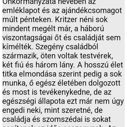
Önkormányzata nevében az
emléklapot és az ajándékcsomagot
múlt pénteken. Kritzer néni sok
mindent megélt már, a háború
viszontagságai őt és családját sem
kímélték. Szegény családból
származik, öten voltak testvérek,
két fiú és három lány. A hosszú élet
titka elmondása szerint pedig a sok
munka, ő egész életében dolgozott
és most is tevékenykedne, de az
egészségi állapota ezt már nem úgy
engedi neki, mint szeretné, de
családja és szomszédai is sokat