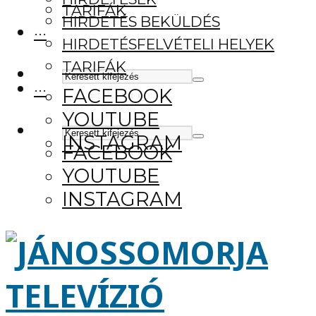
TARIFÁK
HIRDETÉS BEKÜLDÉS
···
HIRDETÉSFELVÉTELI HELYEK
TARIFÁK
···
FACEBOOK
YOUTUBE
INSTAGRAM
FACEBOOK
YOUTUBE
INSTAGRAM