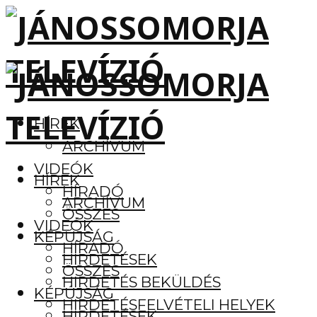
HÍREK
ARCHÍVUM
VIDEÓK
HÍREK
HÍRADÓ
ARCHÍVUM
ÖSSZES
VIDEÓK
KÉPÚJSÁG
HÍRADÓ
HIRDETÉSEK
ÖSSZES
HIRDETÉS BEKÜLDÉS
KÉPÚJSÁG
HIRDETÉSFELVÉTELI HELYEK
HIRDETÉSEK