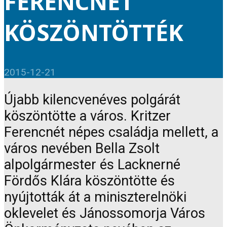
FERENCNÉT
KÖSZÖNTÖTTÉK
2015-12-21
Újabb kilencvenéves polgárát
köszöntötte a város. Kritzer
Ferencnét népes családja mellett, a
város nevében Bella Zsolt
alpolgármester és Lacknerné
Fördős Klára köszöntötte és
nyújtották át a miniszterelnöki
oklevelet és Jánossomorja Város