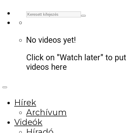
No videos yet!
Click on "Watch later" to put
videos here
Hírek
Archívum
Videók
Híradó