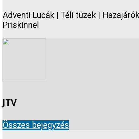
Adventi Lucák | Téli tüzek | Hazajáró
Priskinnel
JTV
Összes bejegyzés