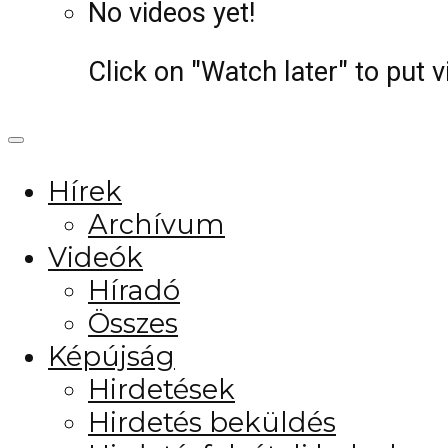
No videos yet!
Click on "Watch later" to put 
Hírek
Archívum
Videók
Híradó
Összes
Képújság
Hirdetések
Hirdetés beküldés