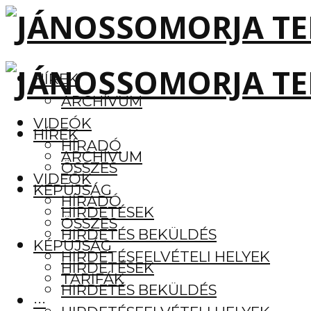
HÍREK
ARCHÍVUM
VIDEÓK
HÍREK
HÍRADÓ
ARCHÍVUM
ÖSSZES
VIDEÓK
KÉPÚJSÁG
HÍRADÓ
HIRDETÉSEK
ÖSSZES
HIRDETÉS BEKÜLDÉS
KÉPÚJSÁG
HIRDETÉSFELVÉTELI HELYEK
HIRDETÉSEK
TARIFÁK
HIRDETÉS BEKÜLDÉS
···