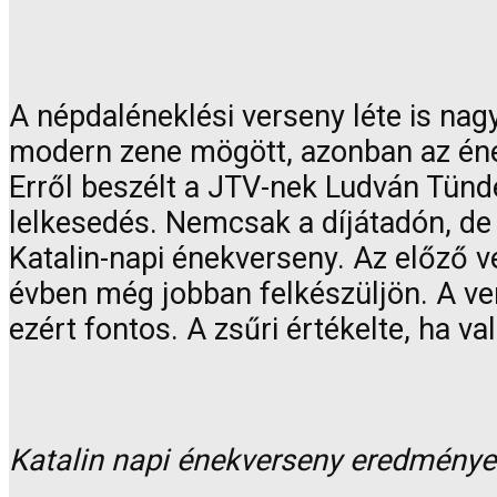
A népdaléneklési verseny léte is nagy
modern zene mögött, azonban az énekl
Erről beszélt a JTV-nek Ludván Tünde 
lelkesedés. Nemcsak a díjátadón, de 
Katalin-napi énekverseny. Az előző v
évben még jobban felkészüljön. A ve
ezért fontos. A zsűri értékelte, ha va
Katalin napi énekverseny eredményei