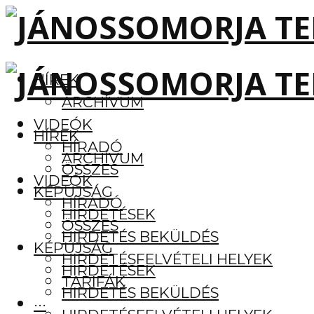
HÍREK
ARCHÍVUM
VIDEÓK
HÍREK
HÍRADÓ
ARCHÍVUM
ÖSSZES
VIDEÓK
KÉPÚJSÁG
HÍRADÓ
HIRDETÉSEK
ÖSSZES
HIRDETÉS BEKÜLDÉS
KÉPÚJSÁG
HIRDETÉSFELVÉTELI HELYEK
HIRDETÉSEK
TARIFÁK
HIRDETÉS BEKÜLDÉS
···