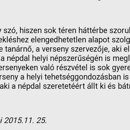
 szó, hiszen sok téren háttérbe szoru
éshez elengedhetetlen alapot szolgált
tanárnő, a verseny szervezője, aki el
a népdal helyi népszerűségén is meglá
ersenyeken való részvétel is sok gyer
rseny a helyi tehetséggondozásban is
laki a népdal szeretetéért állt ki és bá
 2015.11. 25.