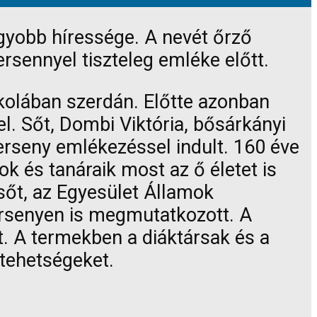
agyobb híressége. A nevét őrző
rsennyel tiszteleg emléke előtt.
skolában szerdán. Előtte azonban
el. Sőt, Dombi Viktória, bősárkányi
erseny emlékezéssel indult. 160 éve
k és tanáraik most az ő életet is
sőt, az Egyesület Államok
ersenyen is megmutatkozott. A
t. A termekben a diáktársak és a
 tehetségeket.