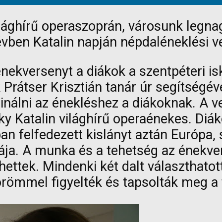
világhírű operaszoprán, városunk legn
évben Katalin napján népdaléneklési ve
énekversenyt a diákok a szentpéteri i
Prátser Krisztián tanár úr segítségév
inálni az énekléshez a diákoknak. A v
 Katalin világhírű operaénekes. Diáko
n felfedezett kislányt aztán Európa, 
kája. A munka és a tehetség az énekv
ttek. Mindenki két dalt választhatot
 örömmel figyelték és tapsolták meg a