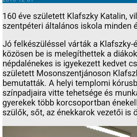
160 éve született Klafszky Katalin, 
szentpéteri általános iskola minden 
Jó felkészüléssel várták a Klafszky-
közösen be is melegíthettek a diákok 
népdalénekes is igyekezett kedvet cs
született Mosonszentjánoson Klafszky
bemutatták. A helyi templomi kórusba
színpadjaira vitte tehetsége és mun
gyerekek több korcsoportban énekelhe
szülők, sőt, az énekkarok vezetői is