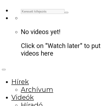
No videos yet!
Click on "Watch later" to put
videos here
Hírek
Archívum
Videók
Híradó