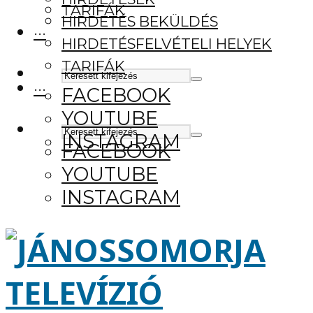
TARIFÁK
HIRDETÉS BEKÜLDÉS
···
HIRDETÉSFELVÉTELI HELYEK
TARIFÁK
···
FACEBOOK
YOUTUBE
INSTAGRAM
FACEBOOK
YOUTUBE
INSTAGRAM