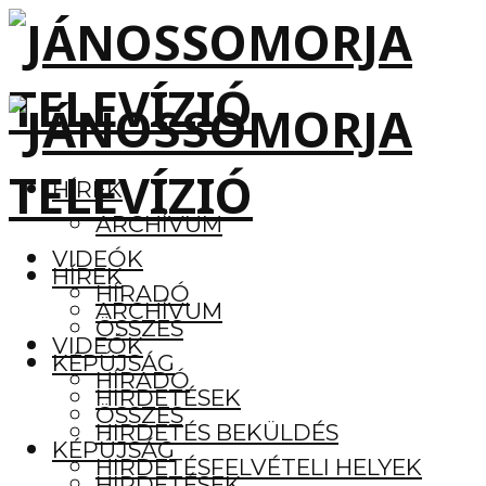
HÍREK
ARCHÍVUM
VIDEÓK
HÍREK
HÍRADÓ
ARCHÍVUM
ÖSSZES
VIDEÓK
KÉPÚJSÁG
HÍRADÓ
HIRDETÉSEK
ÖSSZES
HIRDETÉS BEKÜLDÉS
KÉPÚJSÁG
HIRDETÉSFELVÉTELI HELYEK
HIRDETÉSEK