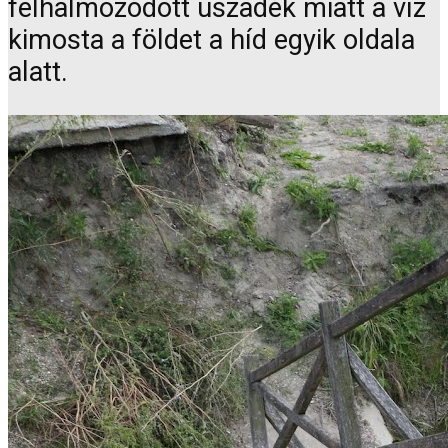
felhalmozódott uszadék miatt a víz
kimosta a földet a híd egyik oldala
alatt.