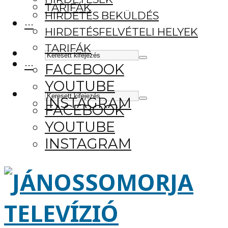
TARIFÁK
HIRDETÉS BEKÜLDÉS
···
HIRDETÉSFELVÉTELI HELYEK
TARIFÁK
···
FACEBOOK
YOUTUBE
INSTAGRAM
FACEBOOK
YOUTUBE
INSTAGRAM