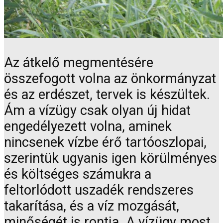
Az átkelő megmentésére
összefogott volna az önkormányzat
és az erdészet, tervek is készültek.
Ám a vízügy csak olyan új hidat
engedélyezett volna, aminek
nincsenek vízbe érő tartóoszlopai,
szerintük ugyanis igen körülményes
és költséges számukra a
feltorlódott uszadék rendszeres
takarítása, és a víz mozgását,
minőségét is rontja. A vízügy most