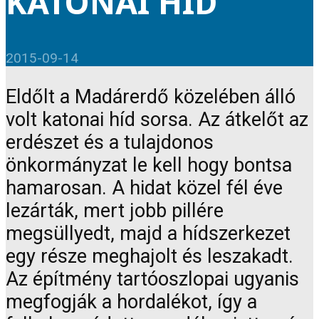
KATONAI HÍD
2015-09-14
Eldőlt a Madárerdő közelében álló
volt katonai híd sorsa. Az átkelőt az
erdészet és a tulajdonos
önkormányzat le kell hogy bontsa
hamarosan. A hidat közel fél éve
lezárták, mert jobb pillére
megsüllyedt, majd a hídszerkezet
egy része meghajolt és leszakadt.
Az építmény tartóoszlopai ugyanis
megfogják a hordalékot, így a