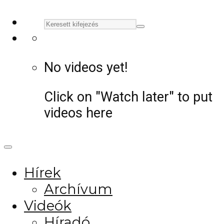
No videos yet!
Click on "Watch later" to put
videos here
Hírek
Archívum
Videók
Híradó