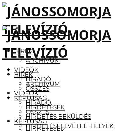
HÍREK
ARCHÍVUM
VIDEÓK
HÍREK
HÍRADÓ
ARCHÍVUM
ÖSSZES
VIDEÓK
KÉPÚJSÁG
HÍRADÓ
HIRDETÉSEK
ÖSSZES
HIRDETÉS BEKÜLDÉS
KÉPÚJSÁG
HIRDETÉSFELVÉTELI HELYEK
HIRDETÉSEK