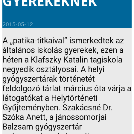
GYEREKEKNEK
2015-05-12
A „patika-titkaival” ismerkedtek az
általános iskolás gyerekek, ezen a
héten a Klafszky Katalin tagiskola
negyedik osztályosai. A helyi
gyógyszertárak történetét
feldolgozó tárlat március óta várja a
látogatókat a Helytörténeti
Gyűjteményben. Szakácsné Dr.
Szóka Anett, a jánossomorjai
Balzsam gyógyszertár