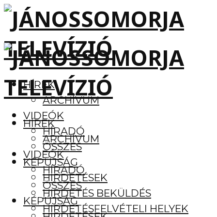
HÍREK
ARCHÍVUM
VIDEÓK
HÍREK
HÍRADÓ
ARCHÍVUM
ÖSSZES
VIDEÓK
KÉPÚJSÁG
HÍRADÓ
HIRDETÉSEK
ÖSSZES
HIRDETÉS BEKÜLDÉS
KÉPÚJSÁG
HIRDETÉSFELVÉTELI HELYEK
HIRDETÉSEK