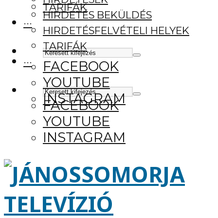
TARIFÁK
HIRDETÉS BEKÜLDÉS
···
HIRDETÉSFELVÉTELI HELYEK
TARIFÁK
···
FACEBOOK
YOUTUBE
INSTAGRAM
FACEBOOK
YOUTUBE
INSTAGRAM