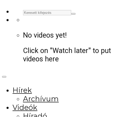
No videos yet!
Click on "Watch later" to put
videos here
Hírek
Archívum
Videók
Híradó