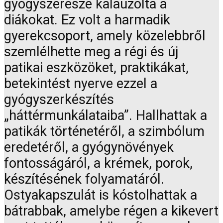
gyógyszerésze kalauzolta a
diákokat. Ez volt a harmadik
gyerekcsoport, amely közelebbről
szemlélhette meg a régi és új
patikai eszközöket, praktikákat,
betekintést nyerve ezzel a
gyógyszerkészítés
„háttérmunkálataiba”. Hallhattak a
patikák történetéről, a szimbólum
eredetéről, a gyógynövények
fontosságáról, a krémek, porok,
készítésének folyamatáról.
Ostyakapszulát is kóstolhattak a
bátrabbak, amelybe régen a kikevert