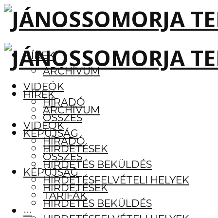
HÍREK
ARCHÍVUM
VIDEÓK
HÍREK
HÍRADÓ
ARCHÍVUM
ÖSSZES
VIDEÓK
KÉPÚJSÁG
HÍRADÓ
HIRDETÉSEK
ÖSSZES
HIRDETÉS BEKÜLDÉS
KÉPÚJSÁG
HIRDETÉSFELVÉTELI HELYEK
HIRDETÉSEK
TARIFÁK
HIRDETÉS BEKÜLDÉS
···