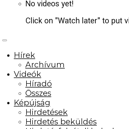
No videos yet!
Click on "Watch later" to put 
Hírek
Archívum
Videók
Híradó
Összes
Képújság
Hirdetések
Hirdetés beküldés