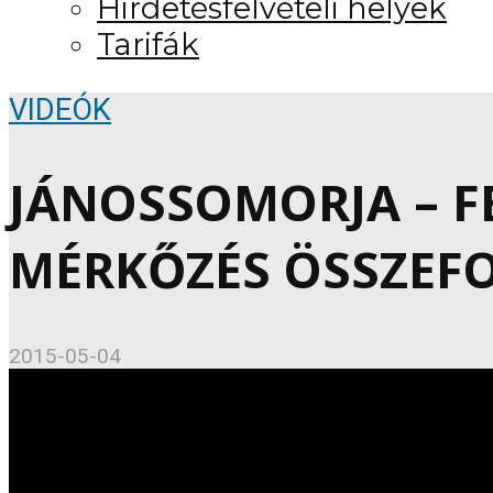
Hirdetésfelvételi helyek
Tarifák
VIDEÓK
JÁNOSSOMORJA – 
MÉRKŐZÉS ÖSSZEFOG
2015-05-04