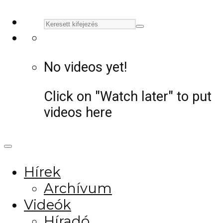
No videos yet!
Click on "Watch later" to put
videos here
Hírek
Archívum
Videók
Híradó