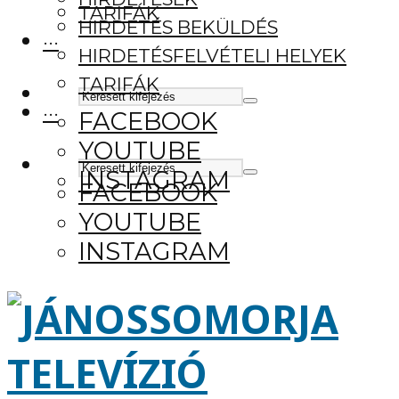
TARIFÁK
HIRDETÉS BEKÜLDÉS
···
HIRDETÉSFELVÉTELI HELYEK
TARIFÁK
···
FACEBOOK
YOUTUBE
INSTAGRAM
FACEBOOK
YOUTUBE
INSTAGRAM