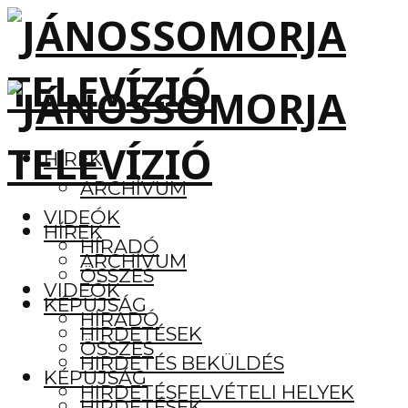
HÍREK
ARCHÍVUM
VIDEÓK
HÍREK
HÍRADÓ
ARCHÍVUM
ÖSSZES
VIDEÓK
KÉPÚJSÁG
HÍRADÓ
HIRDETÉSEK
ÖSSZES
HIRDETÉS BEKÜLDÉS
KÉPÚJSÁG
HIRDETÉSFELVÉTELI HELYEK
HIRDETÉSEK