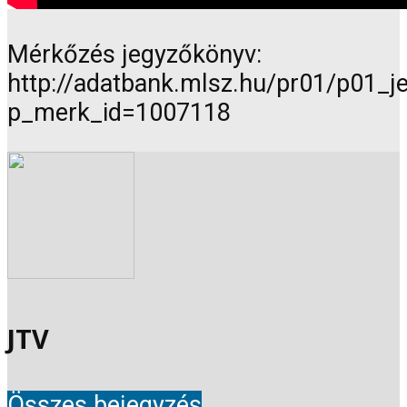
Mérkőzés jegyzőkönyv:
http://adatbank.mlsz.hu/pr01/p01_
p_merk_id=1007118
JTV
Összes bejegyzés