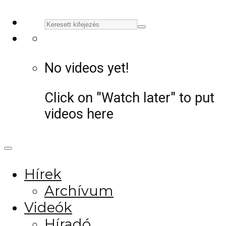
No videos yet!
Click on "Watch later" to put
videos here
Hírek
Archívum
Videók
Híradó