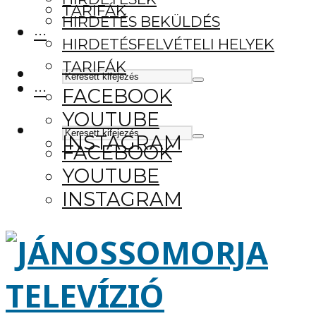
TARIFÁK
HIRDETÉS BEKÜLDÉS
···
HIRDETÉSFELVÉTELI HELYEK
TARIFÁK
···
FACEBOOK
YOUTUBE
INSTAGRAM
FACEBOOK
YOUTUBE
INSTAGRAM