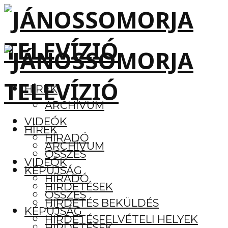
HÍREK
ARCHÍVUM
VIDEÓK
HÍREK
HÍRADÓ
ARCHÍVUM
ÖSSZES
VIDEÓK
KÉPÚJSÁG
HÍRADÓ
HIRDETÉSEK
ÖSSZES
HIRDETÉS BEKÜLDÉS
KÉPÚJSÁG
HIRDETÉSFELVÉTELI HELYEK
HIRDETÉSEK