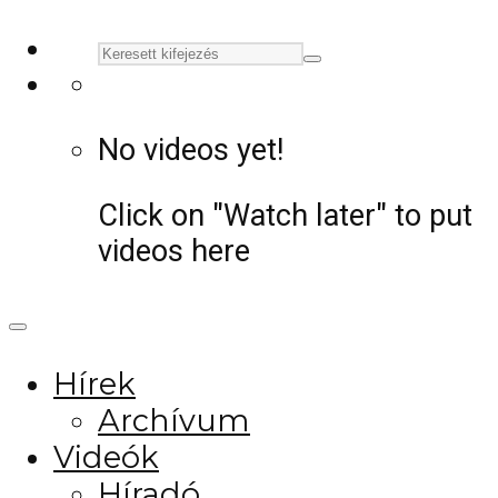
No videos yet!
Click on "Watch later" to put
videos here
Hírek
Archívum
Videók
Híradó