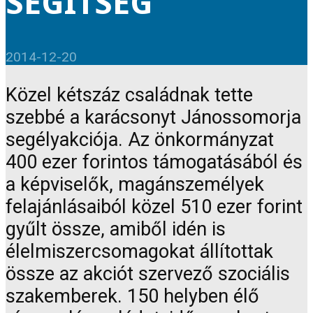
SEGÍTSÉG
2014-12-20
Közel kétszáz családnak tette
szebbé a karácsonyt Jánossomorja
segélyakciója. Az önkormányzat
400 ezer forintos támogatásából és
a képviselők, magánszemélyek
felajánlásaiból közel 510 ezer forint
gyűlt össze, amiből idén is
élelmiszercsomagokat állítottak
össze az akciót szervező szociális
szakemberek. 150 helyben élő