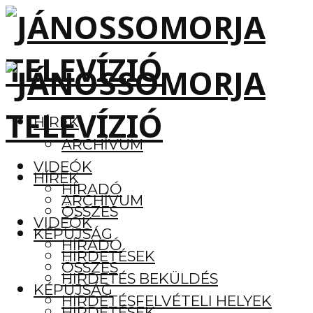
HÍREK
ARCHÍVUM
VIDEÓK
HÍREK
HÍRADÓ
ARCHÍVUM
ÖSSZES
VIDEÓK
KÉPÚJSÁG
HÍRADÓ
HIRDETÉSEK
ÖSSZES
HIRDETÉS BEKÜLDÉS
KÉPÚJSÁG
HIRDETÉSFELVÉTELI HELYEK
HIRDETÉSEK