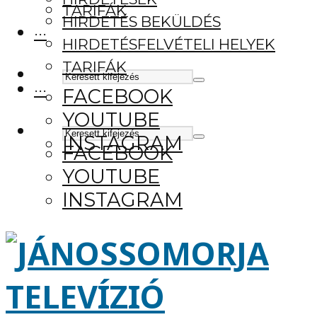
TARIFÁK
HIRDETÉS BEKÜLDÉS
···
HIRDETÉSFELVÉTELI HELYEK
TARIFÁK
···
FACEBOOK
YOUTUBE
INSTAGRAM
FACEBOOK
YOUTUBE
INSTAGRAM