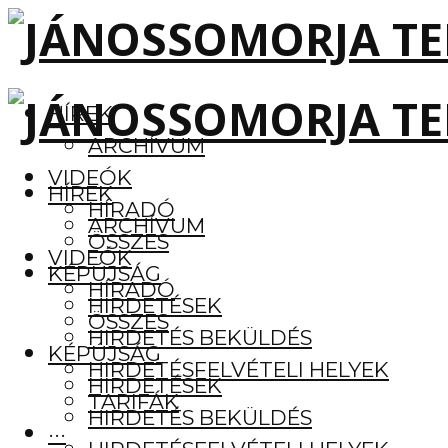
HÍREK
ARCHÍVUM
VIDEÓK
HÍREK
HÍRADÓ
ARCHÍVUM
ÖSSZES
VIDEÓK
KÉPÚJSÁG
HÍRADÓ
HIRDETÉSEK
ÖSSZES
HIRDETÉS BEKÜLDÉS
KÉPÚJSÁG
HIRDETÉSFELVÉTELI HELYEK
HIRDETÉSEK
TARIFÁK
HIRDETÉS BEKÜLDÉS
···