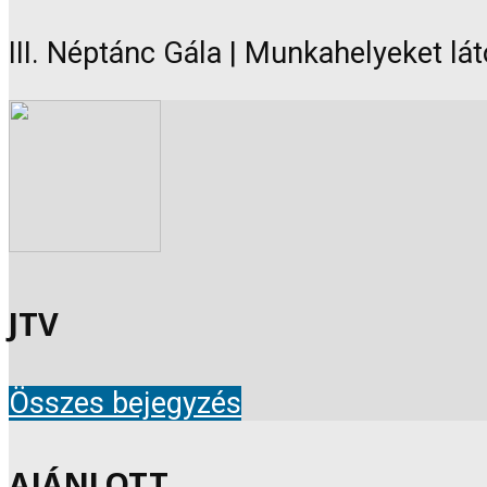
III. Néptánc Gála | Munkahelyeket lá
JTV
Összes bejegyzés
AJÁNLOTT