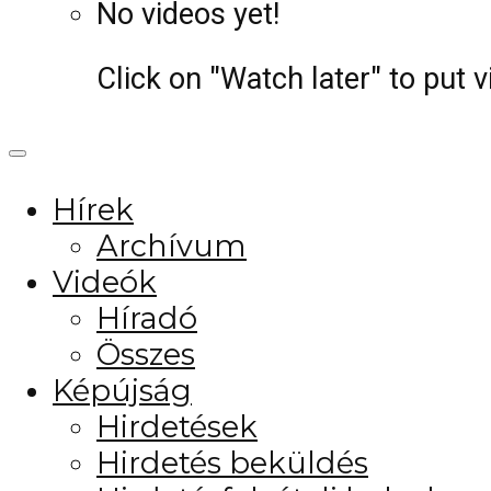
No videos yet!
Click on "Watch later" to put 
Hírek
Archívum
Videók
Híradó
Összes
Képújság
Hirdetések
Hirdetés beküldés