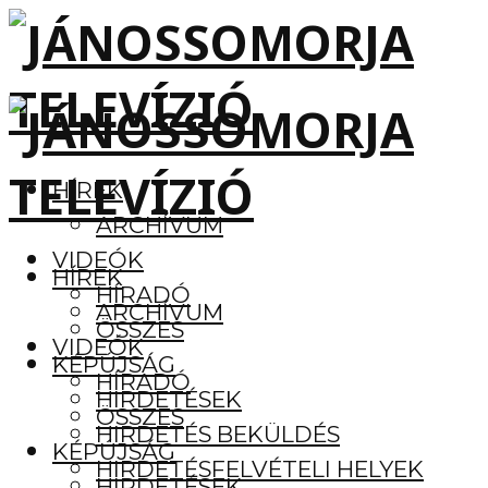
HÍREK
ARCHÍVUM
VIDEÓK
HÍREK
HÍRADÓ
ARCHÍVUM
ÖSSZES
VIDEÓK
KÉPÚJSÁG
HÍRADÓ
HIRDETÉSEK
ÖSSZES
HIRDETÉS BEKÜLDÉS
KÉPÚJSÁG
HIRDETÉSFELVÉTELI HELYEK
HIRDETÉSEK