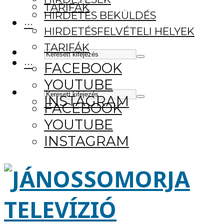
TARIFÁK
HIRDETÉS BEKÜLDÉS
···
HIRDETÉSFELVÉTELI HELYEK
TARIFÁK
···
FACEBOOK
YOUTUBE
INSTAGRAM
FACEBOOK
YOUTUBE
INSTAGRAM