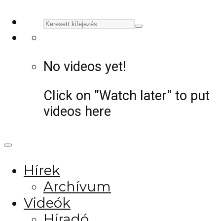
No videos yet!
Click on "Watch later" to put
videos here
Hírek
Archívum
Videók
Híradó