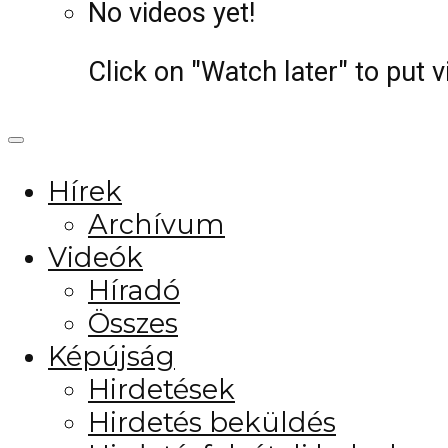
No videos yet!
Click on "Watch later" to put 
Hírek
Archívum
Videók
Híradó
Összes
Képújság
Hirdetések
Hirdetés beküldés