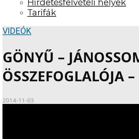
Hirdetésfelvételi helyek
Tarifák
VIDEÓK
GÖNYŰ – JÁNOSSO
ÖSSZEFOGLALÓJA – 2
2014-11-03