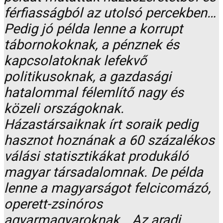
férfiasságból az utolsó percekben…
Pedig jó példa lenne a korrupt
tábornokoknak, a pénznek és
kapcsolatoknak lefekvő
politikusoknak, a gazdasági
hatalommal félemlítő nagy és
közeli országoknak.
Házastársaiknak írt soraik pedig
hasznot hoznának a 60 százalékos
válási statisztikákat produkáló
magyar társadalomnak. De példa
lenne a magyarságot felcicomázó,
operett-zsinóros
agyarmagyaroknak… Az aradi