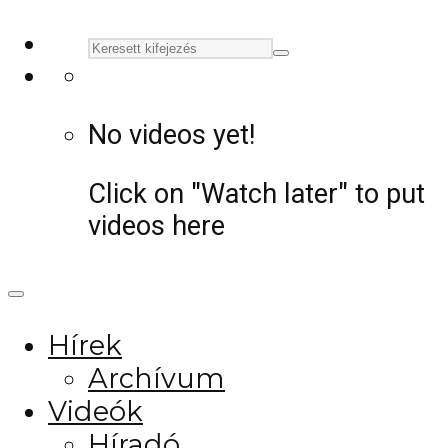
No videos yet!
Click on "Watch later" to put
videos here
Hírek
Archívum
Videók
Híradó