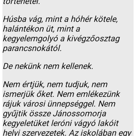
történetei.
Húsba vág, mint a hóhér kötele,
halántékon üt, mint a
kegyelemgolyó a kivégzőosztag
parancsnokától.
De nekünk nem kellenek.
Nem értjük, nem tudjuk, nem
ismerjük őket. Nem emlékezünk
rájuk városi ünnepséggel. Nem
gyűjtik össze Jánossomorja
kegyeletüket leróni vágyó lakóit
helyi szervezetek. Az iskolában egy