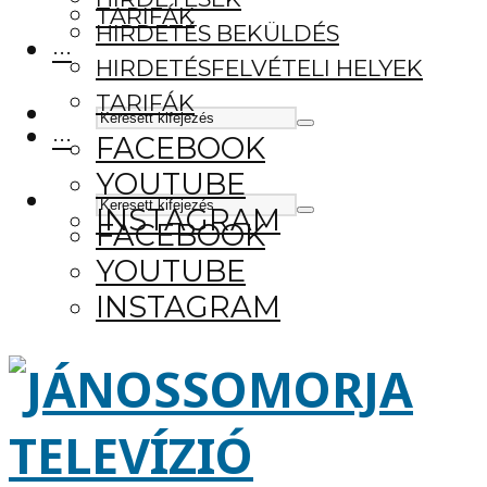
TARIFÁK
HIRDETÉS BEKÜLDÉS
···
HIRDETÉSFELVÉTELI HELYEK
TARIFÁK
···
FACEBOOK
YOUTUBE
INSTAGRAM
FACEBOOK
YOUTUBE
INSTAGRAM