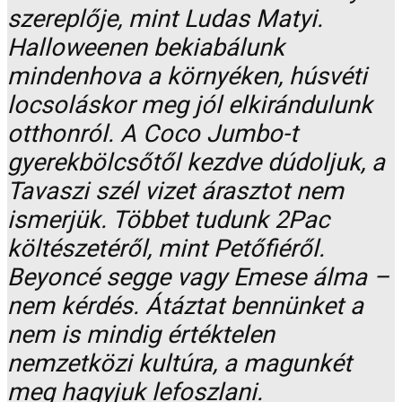
szereplője, mint Ludas Matyi.
Halloweenen bekiabálunk
mindenhova a környéken, húsvéti
locsoláskor meg jól elkirándulunk
otthonról. A Coco Jumbo-t
gyerekbölcsőtől kezdve dúdoljuk, a
Tavaszi szél vizet árasztot nem
ismerjük. Többet tudunk 2Pac
költészetéről, mint Petőfiéről.
Beyoncé segge vagy Emese álma –
nem kérdés. Átáztat bennünket a
nem is mindig értéktelen
nemzetközi kultúra, a magunkét
meg hagyjuk lefoszlani.