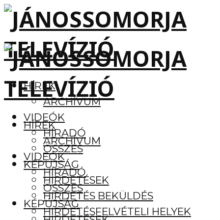
HÍREK
ARCHÍVUM
VIDEÓK
HÍREK
HÍRADÓ
ARCHÍVUM
ÖSSZES
VIDEÓK
KÉPÚJSÁG
HÍRADÓ
HIRDETÉSEK
ÖSSZES
HIRDETÉS BEKÜLDÉS
KÉPÚJSÁG
HIRDETÉSFELVÉTELI HELYEK
HIRDETÉSEK