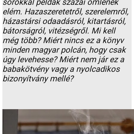
sorokkal példák százai ömlenek
elém. Hazaszeretetről, szerelemről,
házastársi odaadásról, kitartásról,
bátorságról, vitézségről. Mi kell
még több? Miért nincs ez a könyv
minden magyar polcán, hogy csak
úgy levehesse? Miért nem jár ez a
babakötvény vagy a nyolcadikos
bizonyítvány mellé?