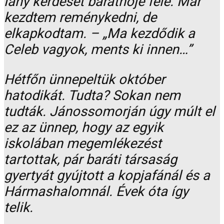
lány kérdését barátnője felé. Már
kezdtem reménykedni, de
elkapkodtam. – „Ma kezdődik a
Celeb vagyok, ments ki innen…”
Hétfőn ünnepeltük október
hatodikát. Tudta? Sokan nem
tudták. Jánossomorján úgy múlt el
ez az ünnep, hogy az egyik
iskolában megemlékezést
tartottak, pár baráti társaság
gyertyát gyújtott a kopjafánál és a
Hármashalomnál. Évek óta így
telik.