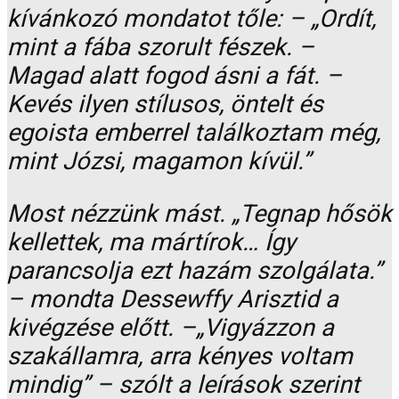
kívánkozó mondatot tőle: – „Ordít,
mint a fába szorult fészek. –
Magad alatt fogod ásni a fát. –
Kevés ilyen stílusos, öntelt és
egoista emberrel találkoztam még,
mint Józsi, magamon kívül.”
Most nézzünk mást. „Tegnap hősök
kellettek, ma mártírok… Így
parancsolja ezt hazám szolgálata.”
– mondta Dessewffy Arisztid a
kivégzése előtt. –„Vigyázzon a
szakállamra, arra kényes voltam
mindig” – szólt a leírások szerint