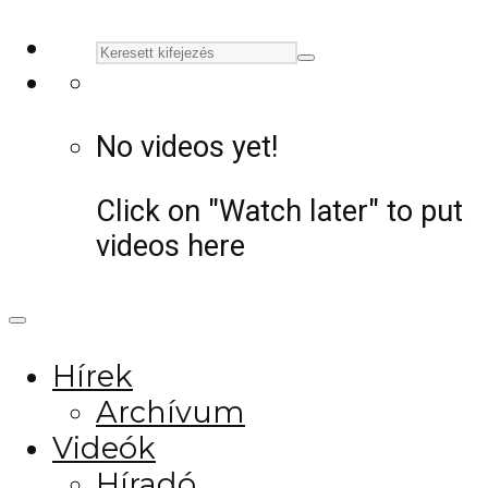
No videos yet!
Click on "Watch later" to put
videos here
Hírek
Archívum
Videók
Híradó