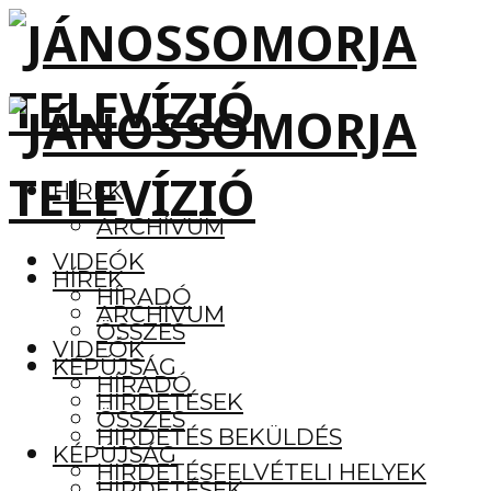
HÍREK
ARCHÍVUM
VIDEÓK
HÍREK
HÍRADÓ
ARCHÍVUM
ÖSSZES
VIDEÓK
KÉPÚJSÁG
HÍRADÓ
HIRDETÉSEK
ÖSSZES
HIRDETÉS BEKÜLDÉS
KÉPÚJSÁG
HIRDETÉSFELVÉTELI HELYEK
HIRDETÉSEK