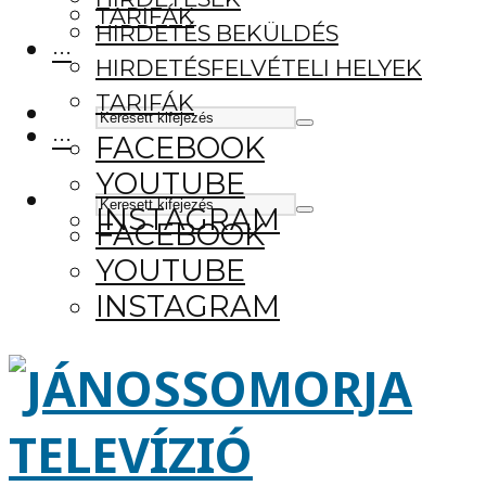
TARIFÁK
HIRDETÉS BEKÜLDÉS
···
HIRDETÉSFELVÉTELI HELYEK
TARIFÁK
···
FACEBOOK
YOUTUBE
INSTAGRAM
FACEBOOK
YOUTUBE
INSTAGRAM