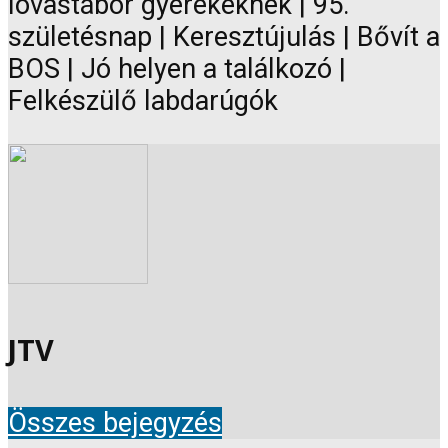
lovastábor gyerekeknek | 95.
születésnap | Keresztújulás | Bővít a
BOS | Jó helyen a találkozó |
Felkészülő labdarúgók
JTV
Összes bejegyzés