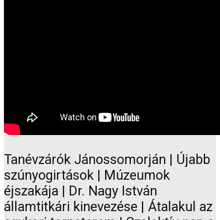
Tanévzárók Jánossomorján | Újabb
szúnyogirtások | Múzeumok
éjszakája | Dr. Nagy István
államtitkári kinevezése | Átalakul az