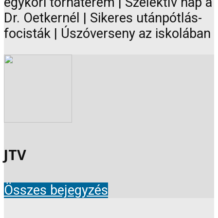
egykori tornaterem | Szelektív nap a
Dr. Oetkernél | Sikeres utánpótlás-
focisták | Úszóverseny az iskolában
JTV
Összes bejegyzés