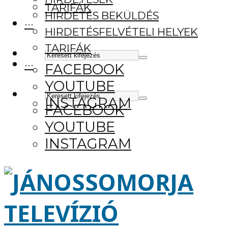
TARIFÁK
HIRDETÉS BEKÜLDÉS
···
HIRDETÉSFELVÉTELI HELYEK
TARIFÁK
···
FACEBOOK
YOUTUBE
INSTAGRAM
FACEBOOK
YOUTUBE
INSTAGRAM