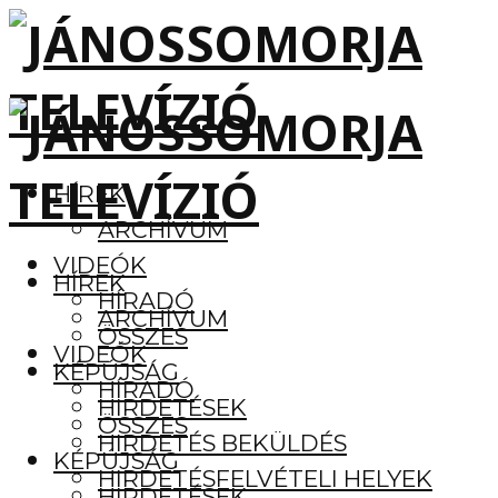
HÍREK
ARCHÍVUM
VIDEÓK
HÍREK
HÍRADÓ
ARCHÍVUM
ÖSSZES
VIDEÓK
KÉPÚJSÁG
HÍRADÓ
HIRDETÉSEK
ÖSSZES
HIRDETÉS BEKÜLDÉS
KÉPÚJSÁG
HIRDETÉSFELVÉTELI HELYEK
HIRDETÉSEK