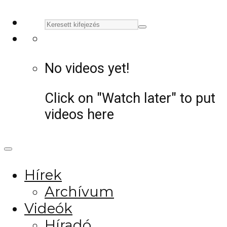
No videos yet!
Click on "Watch later" to put
videos here
Hírek
Archívum
Videók
Híradó