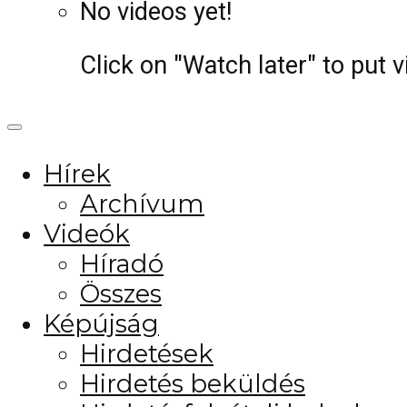
No videos yet!
Click on "Watch later" to put 
Hírek
Archívum
Videók
Híradó
Összes
Képújság
Hirdetések
Hirdetés beküldés