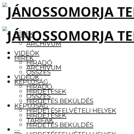
HÍREK
ARCHÍVUM
VIDEÓK
HÍREK
HÍRADÓ
ARCHÍVUM
ÖSSZES
VIDEÓK
KÉPÚJSÁG
HÍRADÓ
HIRDETÉSEK
ÖSSZES
HIRDETÉS BEKÜLDÉS
KÉPÚJSÁG
HIRDETÉSFELVÉTELI HELYEK
HIRDETÉSEK
TARIFÁK
HIRDETÉS BEKÜLDÉS
···