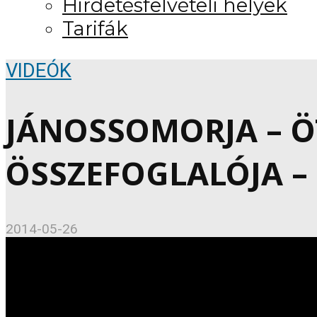
Hirdetésfelvételi helyek
Tarifák
VIDEÓK
JÁNOSSOMORJA – 
ÖSSZEFOGLALÓJA – 2
2014-05-26