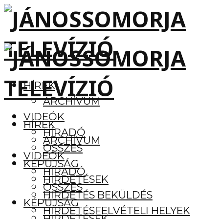
HÍREK
ARCHÍVUM
VIDEÓK
HÍREK
HÍRADÓ
ARCHÍVUM
ÖSSZES
VIDEÓK
KÉPÚJSÁG
HÍRADÓ
HIRDETÉSEK
ÖSSZES
HIRDETÉS BEKÜLDÉS
KÉPÚJSÁG
HIRDETÉSFELVÉTELI HELYEK
HIRDETÉSEK