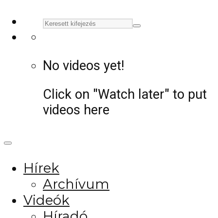
No videos yet!
Click on "Watch later" to put
videos here
Hírek
Archívum
Videók
Híradó