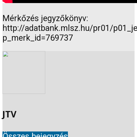
Mérkőzés jegyzőkönyv:
http://adatbank.mlsz.hu/pr01/p01_
p_merk_id=769737
JTV
Összes bejegyzés