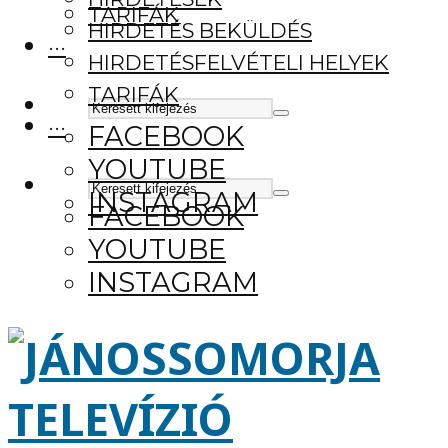
TARIFÁK
HIRDETÉS BEKÜLDÉS
···
HIRDETÉSFELVÉTELI HELYEK
TARIFÁK
···
FACEBOOK
YOUTUBE
INSTAGRAM
FACEBOOK
YOUTUBE
INSTAGRAM