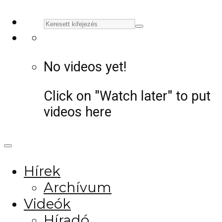
No videos yet!
Click on "Watch later" to put
videos here
Hírek
Archívum
Videók
Híradó