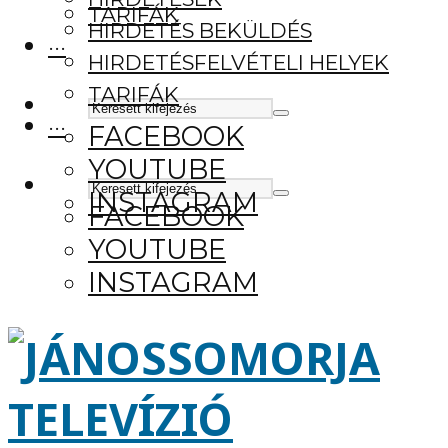
TARIFÁK
HIRDETÉS BEKÜLDÉS
···
HIRDETÉSFELVÉTELI HELYEK
TARIFÁK
···
FACEBOOK
YOUTUBE
INSTAGRAM
FACEBOOK
YOUTUBE
INSTAGRAM