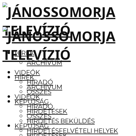
HÍREK
ARCHÍVUM
VIDEÓK
HÍREK
HÍRADÓ
ARCHÍVUM
ÖSSZES
VIDEÓK
KÉPÚJSÁG
HÍRADÓ
HIRDETÉSEK
ÖSSZES
HIRDETÉS BEKÜLDÉS
KÉPÚJSÁG
HIRDETÉSFELVÉTELI HELYEK
HIRDETÉSEK