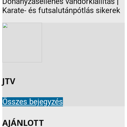
Dohányzásellenes vándorkiállítás |
Karate- és futsalutánpótlás sikerek
JTV
Összes bejegyzés
AJÁNLOTT