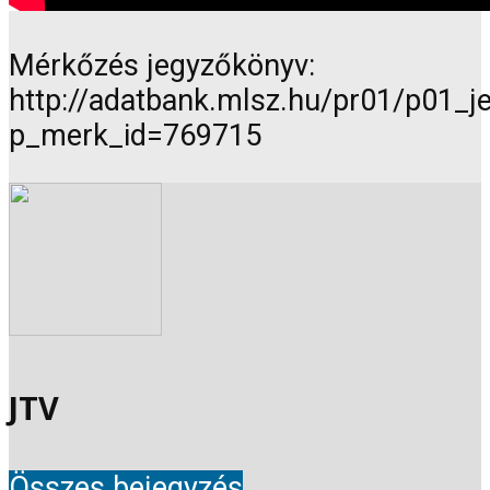
Mérkőzés jegyzőkönyv:
http://adatbank.mlsz.hu/pr01/p01_
p_merk_id=769715
JTV
Összes bejegyzés