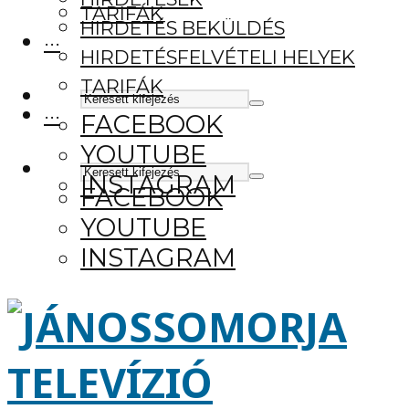
TARIFÁK
HIRDETÉS BEKÜLDÉS
···
HIRDETÉSFELVÉTELI HELYEK
TARIFÁK
···
FACEBOOK
YOUTUBE
INSTAGRAM
FACEBOOK
YOUTUBE
INSTAGRAM