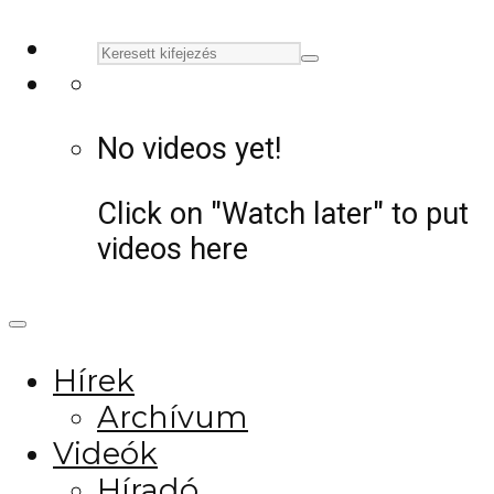
No videos yet!
Click on "Watch later" to put
videos here
Hírek
Archívum
Videók
Híradó