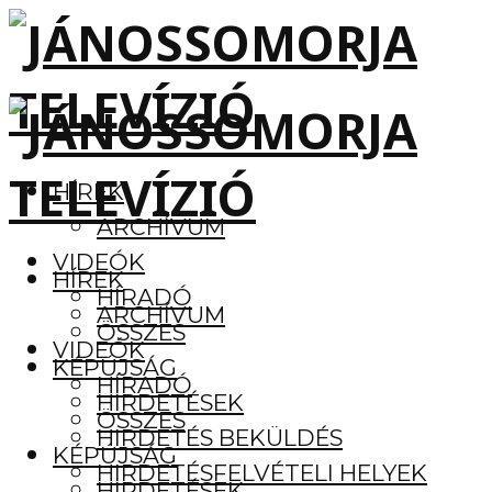
HÍREK
ARCHÍVUM
VIDEÓK
HÍREK
HÍRADÓ
ARCHÍVUM
ÖSSZES
VIDEÓK
KÉPÚJSÁG
HÍRADÓ
HIRDETÉSEK
ÖSSZES
HIRDETÉS BEKÜLDÉS
KÉPÚJSÁG
HIRDETÉSFELVÉTELI HELYEK
HIRDETÉSEK