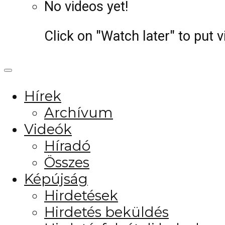
No videos yet!
Click on "Watch later" to put 
Hírek
Archívum
Videók
Híradó
Összes
Képújság
Hirdetések
Hirdetés beküldés