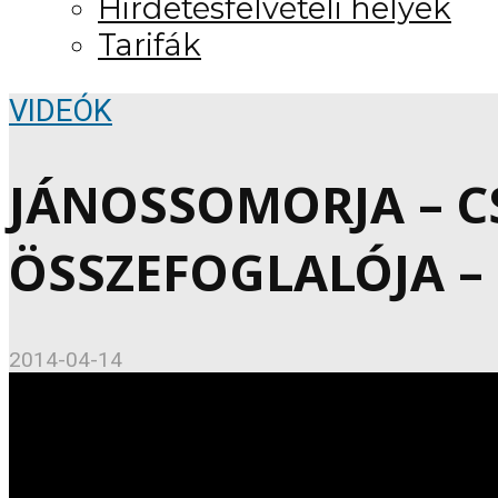
Hirdetésfelvételi helyek
Tarifák
VIDEÓK
JÁNOSSOMORJA – 
ÖSSZEFOGLALÓJA – 2
2014-04-14