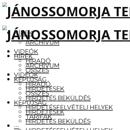
HÍREK
ARCHÍVUM
VIDEÓK
HÍREK
HÍRADÓ
ARCHÍVUM
ÖSSZES
VIDEÓK
KÉPÚJSÁG
HÍRADÓ
HIRDETÉSEK
ÖSSZES
HIRDETÉS BEKÜLDÉS
KÉPÚJSÁG
HIRDETÉSFELVÉTELI HELYEK
HIRDETÉSEK
TARIFÁK
HIRDETÉS BEKÜLDÉS
···