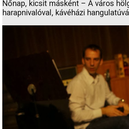
Nőnap, kicsit másként – A város hölg
harapnivalóval, kávéházi hangulatúvá