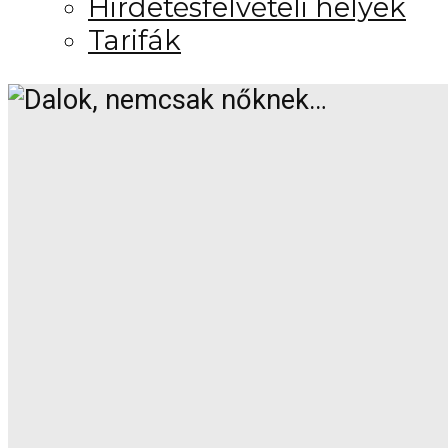
Hirdetésfelvételi helyek
Tarifák