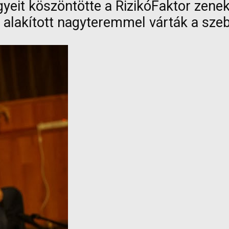
yeit köszöntötte a RizikóFaktor zenek
 alakított nagyteremmel várták a szeb