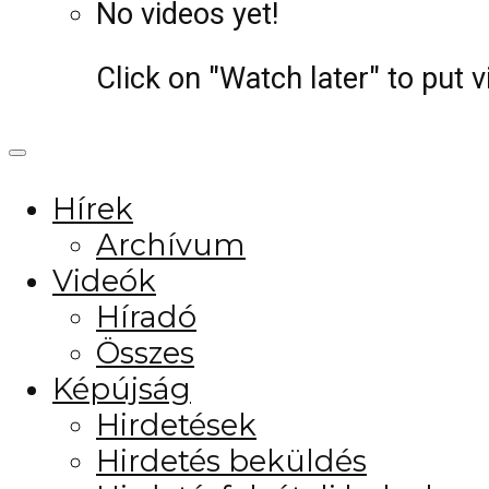
No videos yet!
Click on "Watch later" to put 
Hírek
Archívum
Videók
Híradó
Összes
Képújság
Hirdetések
Hirdetés beküldés