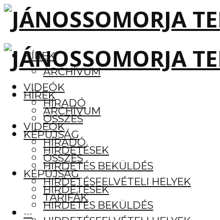
HÍREK
ARCHÍVUM
VIDEÓK
HÍREK
HÍRADÓ
ARCHÍVUM
ÖSSZES
VIDEÓK
KÉPÚJSÁG
HÍRADÓ
HIRDETÉSEK
ÖSSZES
HIRDETÉS BEKÜLDÉS
KÉPÚJSÁG
HIRDETÉSFELVÉTELI HELYEK
HIRDETÉSEK
TARIFÁK
HIRDETÉS BEKÜLDÉS
···