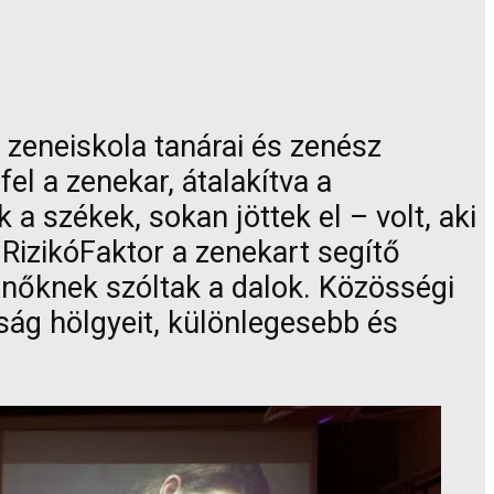
 zeneiskola tanárai és zenész
el a zenekar, átalakítva a
a székek, sokan jöttek el – volt, aki
 RizikóFaktor a zenekart segítő
nőknek szóltak a dalok. Közösségi
aság hölgyeit, különlegesebb és