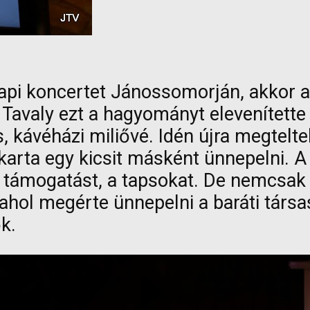
api koncertet Jánossomorján, akkor a
avaly ezt a hagyományt elevenítette f
kávéházi miliővé. Idén újra megteltek 
akarta egy kicsit másként ünnepelni. A
 támogatást, a tapsokat. De nemcsak 
 ahol megérte ünnepelni a baráti társ
k.