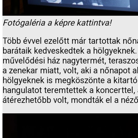
Fotógaléria a képre kattintva!
Több évvel ezelőtt már tartottak nőn
barátaik kedveskedtek a hölgyeknek. T
művelődési ház nagytermét, teraszos, 
a zenekar miatt, volt, aki a nőnapot 
hölgyeknek is megköszönte a kitartó
hangulatot teremtettek a koncerttel,
átérezhetőbb volt, mondták el a néző