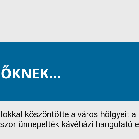
NŐKNEK…
okkal köszöntötte a város hölgyeit a
zor ünnepelték kávéházi hangulatú e