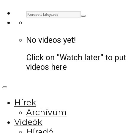
No videos yet!
Click on "Watch later" to put
videos here
Hírek
Archívum
Videók
Híradó