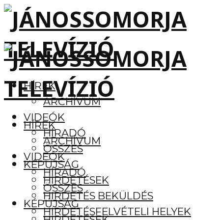
HÍREK
ARCHÍVUM
VIDEÓK
HÍREK
HÍRADÓ
ARCHÍVUM
ÖSSZES
VIDEÓK
KÉPÚJSÁG
HÍRADÓ
HIRDETÉSEK
ÖSSZES
HIRDETÉS BEKÜLDÉS
KÉPÚJSÁG
HIRDETÉSFELVÉTELI HELYEK
HIRDETÉSEK