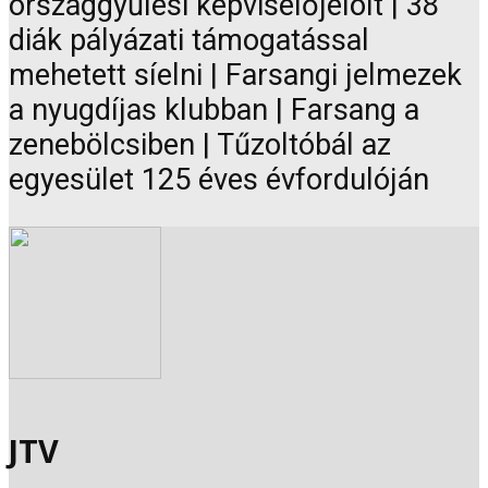
országgyűlési képviselőjelölt | 38
diák pályázati támogatással
mehetett síelni | Farsangi jelmezek
a nyugdíjas klubban | Farsang a
zenebölcsiben | Tűzoltóbál az
egyesület 125 éves évfordulóján
JTV