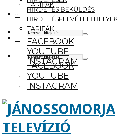
TARIFÁK
HIRDETÉS BEKÜLDÉS
···
HIRDETÉSFELVÉTELI HELYEK
TARIFÁK
···
FACEBOOK
YOUTUBE
INSTAGRAM
FACEBOOK
YOUTUBE
INSTAGRAM