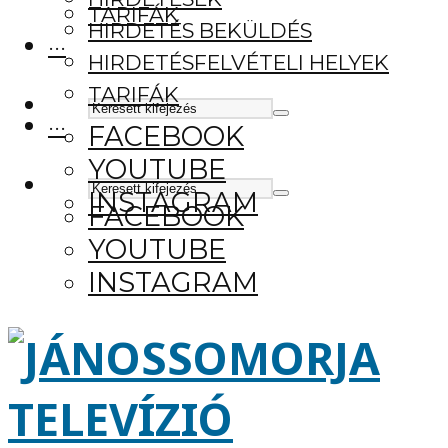
TARIFÁK
HIRDETÉS BEKÜLDÉS
···
HIRDETÉSFELVÉTELI HELYEK
TARIFÁK
···
FACEBOOK
YOUTUBE
INSTAGRAM
FACEBOOK
YOUTUBE
INSTAGRAM