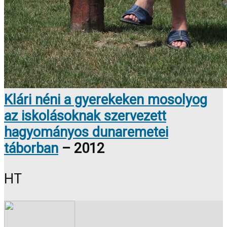
Klári néni a gyerekeken mosolyog
az iskolásoknak szervezett
hagyományos dunaremetei
táborban
– 2012
HT