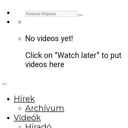
No videos yet!
Click on "Watch later" to put
videos here
Hírek
Archívum
Videók
Híradó