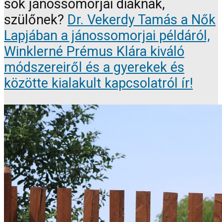
sok jánossomorjai diáknak,
szülőnek?
Dr. Vekerdy Tamás a Nők
Lapjában a jánossomorjai példáról,
Winklerné Prémus Klára kiváló
módszereiről és a gyerekek és
közötte kialakult kapcsolatról ír!