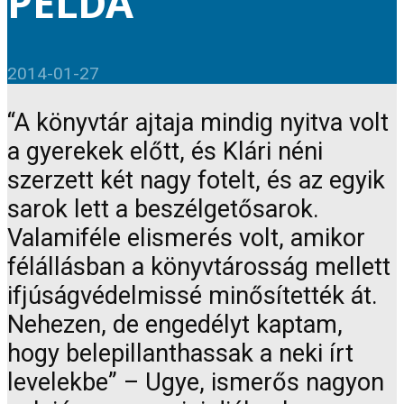
PÉLDA
2014-01-27
“A könyvtár ajtaja mindig nyitva volt
a gyerekek előtt, és Klári néni
szerzett két nagy fotelt, és az egyik
sarok lett a beszélgetősarok.
Valamiféle elismerés volt, amikor
félállásban a könyvtárosság mellett
ifjúságvédelmissé minősítették át.
Nehezen, de engedélyt kaptam,
hogy belepillanthassak a neki írt
levelekbe” – Ugye, ismerős nagyon