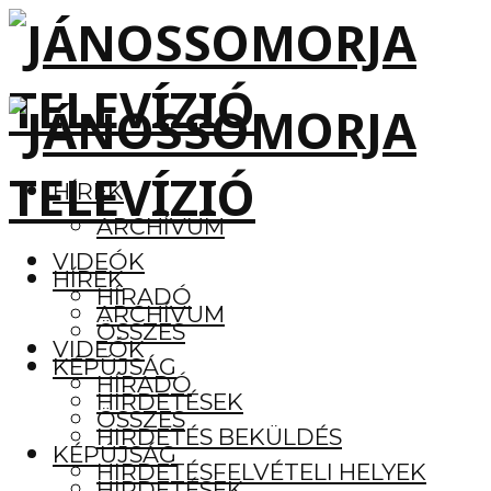
HÍREK
ARCHÍVUM
VIDEÓK
HÍREK
HÍRADÓ
ARCHÍVUM
ÖSSZES
VIDEÓK
KÉPÚJSÁG
HÍRADÓ
HIRDETÉSEK
ÖSSZES
HIRDETÉS BEKÜLDÉS
KÉPÚJSÁG
HIRDETÉSFELVÉTELI HELYEK
HIRDETÉSEK