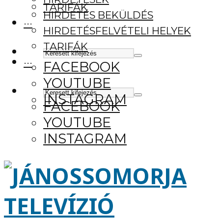
TARIFÁK
HIRDETÉS BEKÜLDÉS
···
HIRDETÉSFELVÉTELI HELYEK
TARIFÁK
···
FACEBOOK
YOUTUBE
INSTAGRAM
FACEBOOK
YOUTUBE
INSTAGRAM