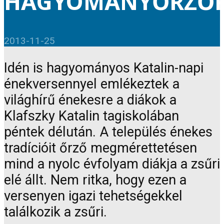
HAGYOMÁNYŐRZŐ
2013-11-25
Idén is hagyományos Katalin-napi
énekversennyel emlékeztek a
világhírű énekesre a diákok a
Klafszky Katalin tagiskolában
péntek délután. A település énekes
tradícióit őrző megmérettetésen
mind a nyolc évfolyam diákja a zsűri
elé állt. Nem ritka, hogy ezen a
versenyen igazi tehetségekkel
találkozik a zsűri.