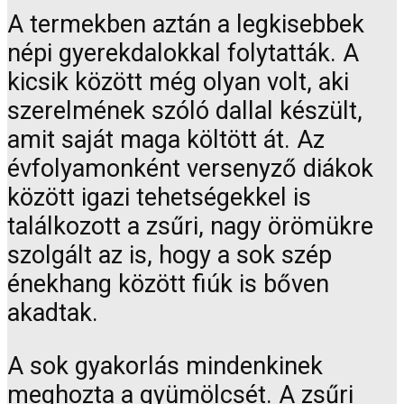
A termekben aztán a legkisebbek
népi gyerekdalokkal folytatták. A
kicsik között még olyan volt, aki
szerelmének szóló dallal készült,
amit saját maga költött át. Az
évfolyamonként versenyző diákok
között igazi tehetségekkel is
találkozott a zsűri, nagy örömükre
szolgált az is, hogy a sok szép
énekhang között fiúk is bőven
akadtak.
A sok gyakorlás mindenkinek
meghozta a gyümölcsét. A zsűri