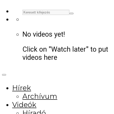
No videos yet!
Click on "Watch later" to put
videos here
Hírek
Archívum
Videók
Híradó