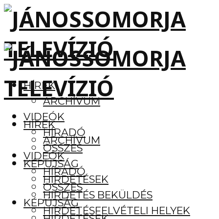
HÍREK
ARCHÍVUM
VIDEÓK
HÍREK
HÍRADÓ
ARCHÍVUM
ÖSSZES
VIDEÓK
KÉPÚJSÁG
HÍRADÓ
HIRDETÉSEK
ÖSSZES
HIRDETÉS BEKÜLDÉS
KÉPÚJSÁG
HIRDETÉSFELVÉTELI HELYEK
HIRDETÉSEK