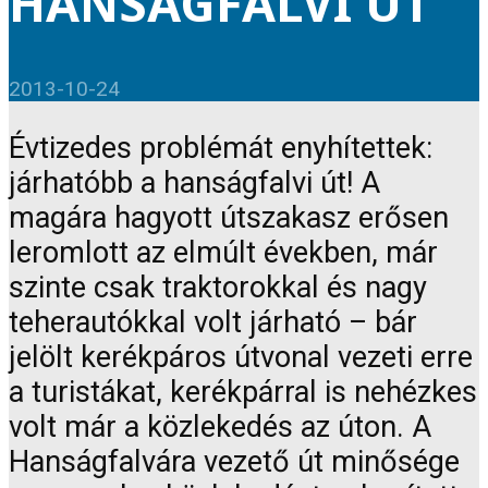
HANSÁGFALVI ÚT
2013-10-24
Évtizedes problémát enyhítettek:
járhatóbb a hanságfalvi út! A
magára hagyott útszakasz erősen
leromlott az elmúlt években, már
szinte csak traktorokkal és nagy
teherautókkal volt járható – bár
jelölt kerékpáros útvonal vezeti erre
a turistákat, kerékpárral is nehézkes
volt már a közlekedés az úton. A
Hanságfalvára vezető út minősége