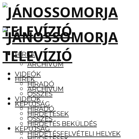
HÍREK
ARCHÍVUM
VIDEÓK
HÍREK
HÍRADÓ
ARCHÍVUM
ÖSSZES
VIDEÓK
KÉPÚJSÁG
HÍRADÓ
HIRDETÉSEK
ÖSSZES
HIRDETÉS BEKÜLDÉS
KÉPÚJSÁG
HIRDETÉSFELVÉTELI HELYEK
HIRDETÉSEK