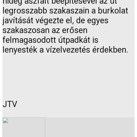
hideg aszfalt beépítésével az út
legrosszabb szakaszain a burkolat
javítását végezte el, de egyes
szakaszosan az erősen
felmagasodott útpadkát is
lenyesték a vízelvezetés érdekben.
JTV