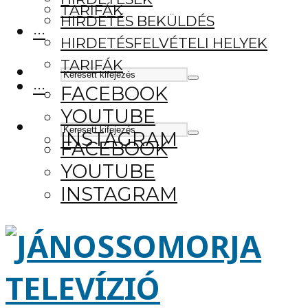
TARIFÁK
HIRDETÉS BEKÜLDÉS
···
HIRDETÉSFELVÉTELI HELYEK
TARIFÁK
···
FACEBOOK
YOUTUBE
INSTAGRAM
FACEBOOK
YOUTUBE
INSTAGRAM