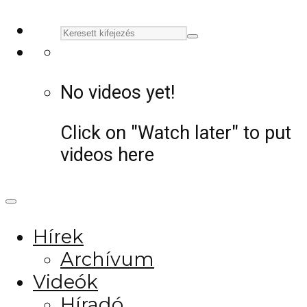
No videos yet!
Click on "Watch later" to put
videos here
Hírek
Archívum
Videók
Híradó