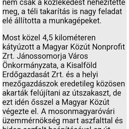
nem csak a közlekedést nehezítette
meg, a téli takarítás is nagy feladat
elé állította a munkagépeket.
Most közel 4,5 kilométeren
kátyúzott a Magyar Közút Nonprofit
Zrt. Jánossomorja Város
Önkormányzata, a Kisalföld
Erdőgazdasát Zrt. és a helyi
mezőgazdászok eredetileg közösen
akarták felújítani az útszakaszt, de
ezt idén ősszel a Magyar Közút
végezte el. A mosonmagyaróvári
üzemmérnökség mart aszfalttal és