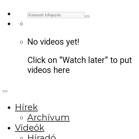
No videos yet!
Click on "Watch later" to put
videos here
Hírek
Archívum
Videók
Híradó