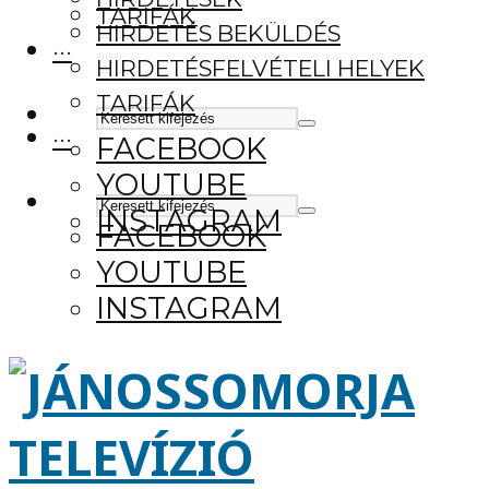
TARIFÁK
HIRDETÉS BEKÜLDÉS
···
HIRDETÉSFELVÉTELI HELYEK
TARIFÁK
···
FACEBOOK
YOUTUBE
INSTAGRAM
FACEBOOK
YOUTUBE
INSTAGRAM