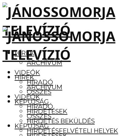
HÍREK
ARCHÍVUM
VIDEÓK
HÍREK
HÍRADÓ
ARCHÍVUM
ÖSSZES
VIDEÓK
KÉPÚJSÁG
HÍRADÓ
HIRDETÉSEK
ÖSSZES
HIRDETÉS BEKÜLDÉS
KÉPÚJSÁG
HIRDETÉSFELVÉTELI HELYEK
HIRDETÉSEK