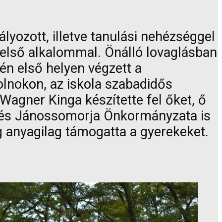
lyozott, illetve tanulási nehézséggel
első alkalommal. Önálló lovaglásban
én első helyen végzett a
olnokon, az iskola szabadidős
Wagner Kinga készítette fel őket, ő
a és Jánossomorja Önkormányzata is
dig anyagilag támogatta a gyerekeket.