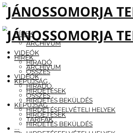
HÍREK
ARCHÍVUM
VIDEÓK
HÍREK
HÍRADÓ
ARCHÍVUM
ÖSSZES
VIDEÓK
KÉPÚJSÁG
HÍRADÓ
HIRDETÉSEK
ÖSSZES
HIRDETÉS BEKÜLDÉS
KÉPÚJSÁG
HIRDETÉSFELVÉTELI HELYEK
HIRDETÉSEK
TARIFÁK
HIRDETÉS BEKÜLDÉS
···