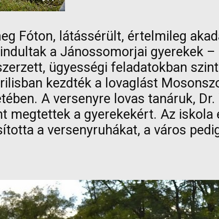
 Fóton, látássérült, értelmileg akadá
indultak a Jánossomorjai gyerekek – 
zerzett, ügyességi feladatokban szint
rilisban kezdték a lovaglást Mosonsz
tében. A versenyre lovas tanáruk, Dr. 
nt megtettek a gyerekekért. Az iskol
tosította a versenyruhákat, a város pe