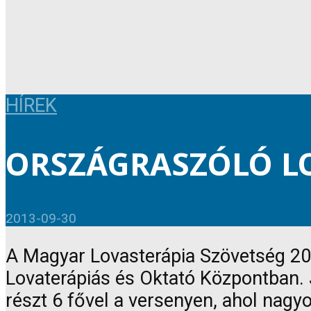
HÍREK
ORSZÁGRASZÓLÓ L
2013-09-30
A Magyar Lovasterápia Szövetség 201
Lovaterápiás és Oktató Központban. 
részt 6 fővel a versenyen, ahol nagy