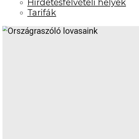
Hirdetésfelvételi helyek
Tarifák