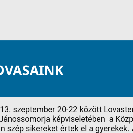
OVASAINK
3. szeptember 20-22 között Lovaster
Jánossomorja képviseletében a Közpon
on szép sikereket értek el a gyerekek.