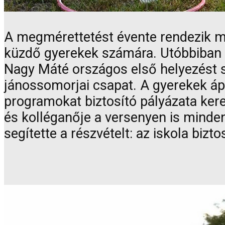
A megmérettetést évente rendezik meg
küzdő gyerekek számára. Utóbbiban 
Nagy Máté országos első helyezést s
jánossomorjai csapat. A gyerekek áp
programokat biztosító pályázata kere
és kolléganője a versenyen is minde
segítette a részvételt: az iskola biz