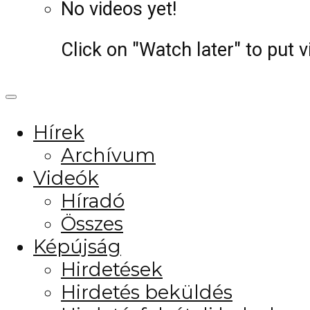
No videos yet!
Click on "Watch later" to put 
Hírek
Archívum
Videók
Híradó
Összes
Képújság
Hirdetések
Hirdetés beküldés