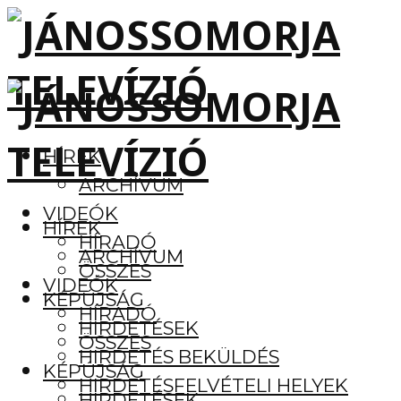
HÍREK
ARCHÍVUM
VIDEÓK
HÍREK
HÍRADÓ
ARCHÍVUM
ÖSSZES
VIDEÓK
KÉPÚJSÁG
HÍRADÓ
HIRDETÉSEK
ÖSSZES
HIRDETÉS BEKÜLDÉS
KÉPÚJSÁG
HIRDETÉSFELVÉTELI HELYEK
HIRDETÉSEK