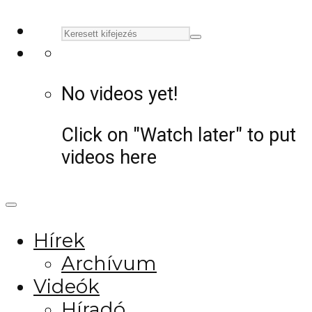
No videos yet!
Click on "Watch later" to put
videos here
Hírek
Archívum
Videók
Híradó