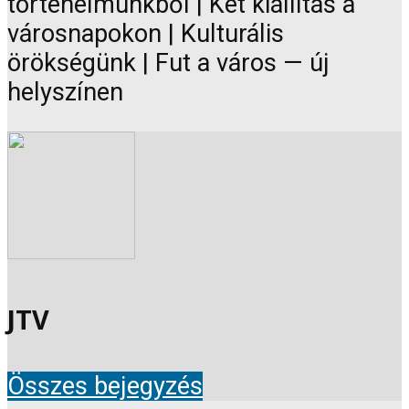
történelmünkből | Két kiállítás a
városnapokon | Kulturális
örökségünk | Fut a város — új
helyszínen
JTV
Összes bejegyzés