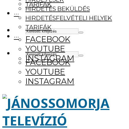
TARIFÁK
HIRDETÉS BEKÜLDÉS
···
HIRDETÉSFELVÉTELI HELYEK
TARIFÁK
···
FACEBOOK
YOUTUBE
INSTAGRAM
FACEBOOK
YOUTUBE
INSTAGRAM