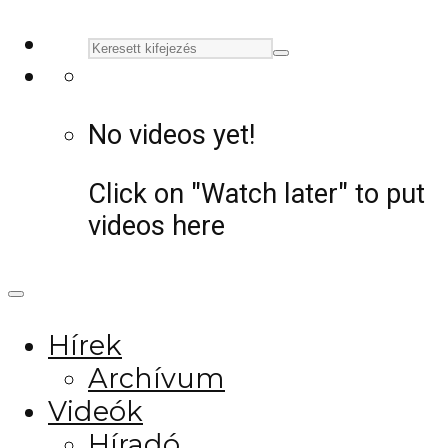
No videos yet!
Click on "Watch later" to put
videos here
Hírek
Archívum
Videók
Híradó