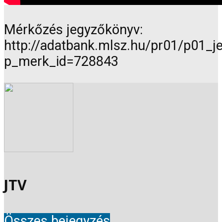
Mérkőzés jegyzőkönyv:
http://adatbank.mlsz.hu/pr01/p01_
p_merk_id=728843
JTV
Összes bejegyzés