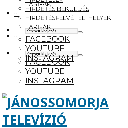
TARIFÁK
HIRDETÉS BEKÜLDÉS
···
HIRDETÉSFELVÉTELI HELYEK
TARIFÁK
···
FACEBOOK
YOUTUBE
INSTAGRAM
FACEBOOK
YOUTUBE
INSTAGRAM