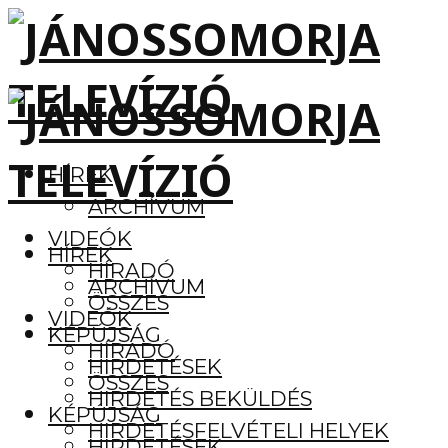
HÍREK
ARCHÍVUM
VIDEÓK
HÍREK
HÍRADÓ
ARCHÍVUM
ÖSSZES
VIDEÓK
KÉPÚJSÁG
HÍRADÓ
HIRDETÉSEK
ÖSSZES
HIRDETÉS BEKÜLDÉS
KÉPÚJSÁG
HIRDETÉSFELVÉTELI HELYEK
HIRDETÉSEK