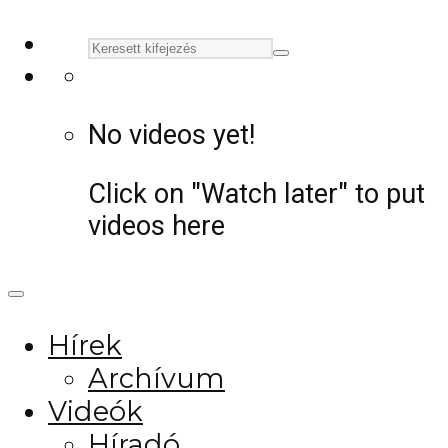
No videos yet!
Click on "Watch later" to put
videos here
Hírek
Archívum
Videók
Híradó