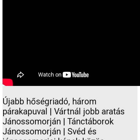
Újabb hőségriadó, három
párakapuval | Vártnál jobb aratás
Jánossomorján | Tánctáborok
Jánossomorján | Svéd és