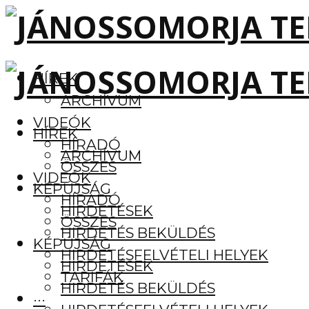
HÍREK
ARCHÍVUM
VIDEÓK
HÍREK
HÍRADÓ
ARCHÍVUM
ÖSSZES
VIDEÓK
KÉPÚJSÁG
HÍRADÓ
HIRDETÉSEK
ÖSSZES
HIRDETÉS BEKÜLDÉS
KÉPÚJSÁG
HIRDETÉSFELVÉTELI HELYEK
HIRDETÉSEK
TARIFÁK
HIRDETÉS BEKÜLDÉS
···