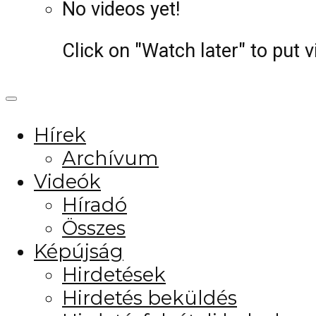
No videos yet!
Click on "Watch later" to put 
Hírek
Archívum
Videók
Híradó
Összes
Képújság
Hirdetések
Hirdetés beküldés