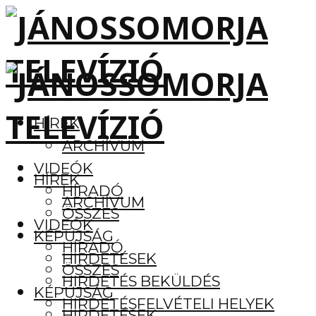
HÍREK
ARCHÍVUM
VIDEÓK
HÍREK
HÍRADÓ
ARCHÍVUM
ÖSSZES
VIDEÓK
KÉPÚJSÁG
HÍRADÓ
HIRDETÉSEK
ÖSSZES
HIRDETÉS BEKÜLDÉS
KÉPÚJSÁG
HIRDETÉSFELVÉTELI HELYEK
HIRDETÉSEK