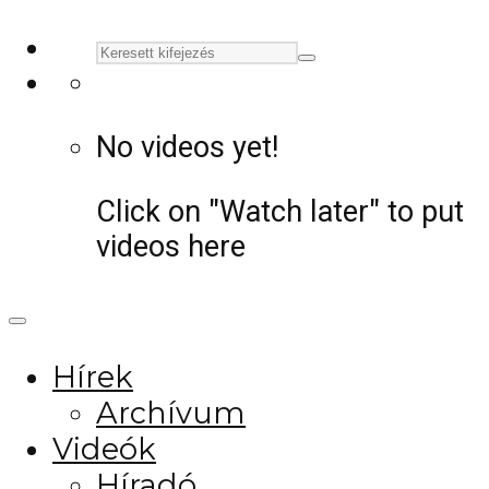
No videos yet!
Click on "Watch later" to put
videos here
Hírek
Archívum
Videók
Híradó