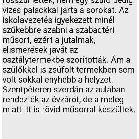
rosszul lettek, nem egy szülő pedig
vizes palackkal járta a sorokat. Az
iskolavezetés igyekezett minél
szűkebbre szabni a szabadtéri
műsort, ezért a jutalmak,
elismerések javát az
osztálytermekbe szorították. Ám a
szülőkkel is zsúfolt termekben sem
volt sokkal enyhébb a helyzet.
Szentpéteren szerdán az aulában
rendezték az évzárót, de a meleg
miatt itt is rövid műsorral készültek.