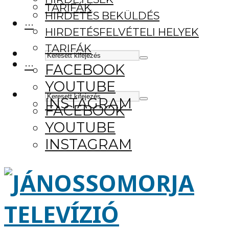
TARIFÁK
HIRDETÉS BEKÜLDÉS
···
HIRDETÉSFELVÉTELI HELYEK
TARIFÁK
···
FACEBOOK
YOUTUBE
INSTAGRAM
FACEBOOK
YOUTUBE
INSTAGRAM