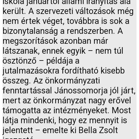
iskola januártól állami irányítás alá
került. A szervezeti változások még
nem értek véget, továbbra is sok a
bizonytalanság a rendszerben. A
megszorítások azonban már
látszanak, ennek egyik – nem túl
ösztönző – példája a
jutalmazásokra fordítható kisebb
összeg. Az önkormányzati
fenntartással Jánossomorja jól járt,
mert az önkormányzat nagy erővel
támogatta az intézményeket. Most
látja mindenki, hogy ez mennyit is
jelentett – emelte ki Bella Zsolt