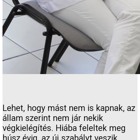
Lehet, hogy mást nem is kapnak, az
állam szerint nem jár nekik
végkielégítés. Hiába feleltek meg
húsz évig, az új szabályt veszik