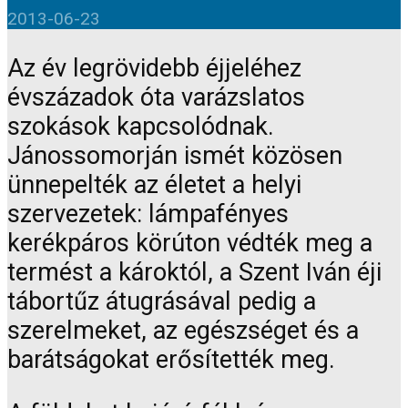
2013-06-23
Az év legrövidebb éjjeléhez
évszázadok óta varázslatos
szokások kapcsolódnak.
Jánossomorján ismét közösen
ünnepelték az életet a helyi
szervezetek: lámpafényes
kerékpáros körúton védték meg a
termést a károktól, a Szent Iván éji
tábortűz átugrásával pedig a
szerelmeket, az egészséget és a
barátságokat erősítették meg.