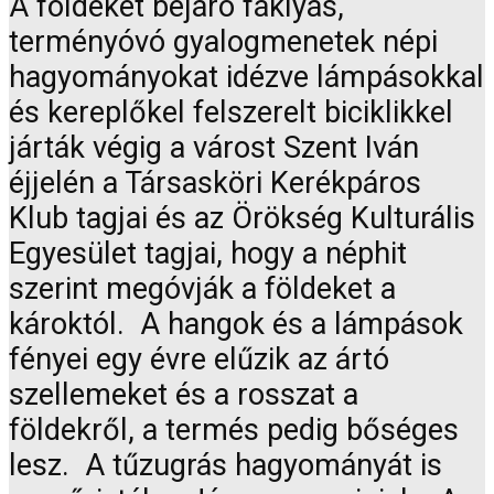
A földeket bejáró fáklyás,
terményóvó gyalogmenetek népi
hagyományokat idézve lámpásokkal
és kereplőkel felszerelt biciklikkel
járták végig a várost Szent Iván
éjjelén a Társasköri Kerékpáros
Klub tagjai és az Örökség Kulturális
Egyesület tagjai, hogy a néphit
szerint megóvják a földeket a
károktól. A hangok és a lámpások
fényei egy évre elűzik az ártó
szellemeket és a rosszat a
földekről, a termés pedig bőséges
lesz. A tűzugrás hagyományát is