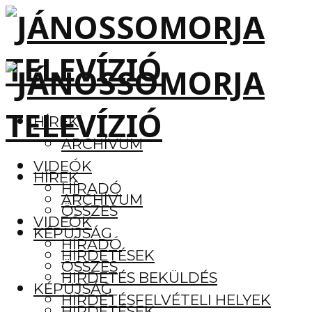
HÍREK
ARCHÍVUM
VIDEÓK
HÍREK
HÍRADÓ
ARCHÍVUM
ÖSSZES
VIDEÓK
KÉPÚJSÁG
HÍRADÓ
HIRDETÉSEK
ÖSSZES
HIRDETÉS BEKÜLDÉS
KÉPÚJSÁG
HIRDETÉSFELVÉTELI HELYEK
HIRDETÉSEK