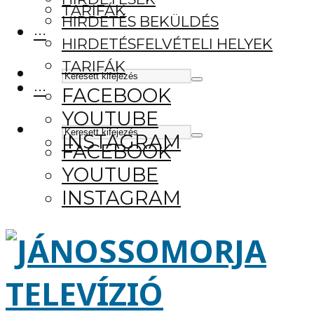
TARIFÁK
HIRDETÉS BEKÜLDÉS
···
HIRDETÉSFELVÉTELI HELYEK
TARIFÁK
···
FACEBOOK
YOUTUBE
INSTAGRAM
FACEBOOK
YOUTUBE
INSTAGRAM