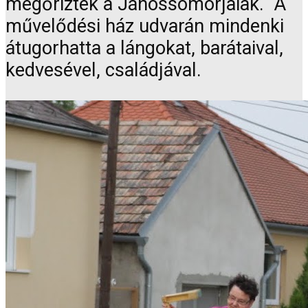
megőrizték a Jánossomorjaiak. A
művelődési ház udvarán mindenki
átugorhatta a lángokat, barátaival,
kedvesével, családjával.