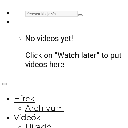
No videos yet!
Click on "Watch later" to put
videos here
Hírek
Archívum
Videók
Híradó