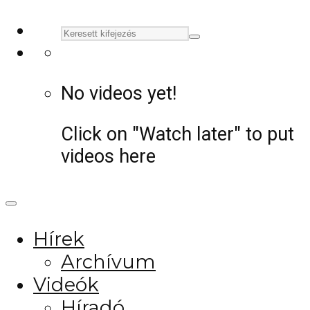
No videos yet!
Click on "Watch later" to put
videos here
Hírek
Archívum
Videók
Híradó