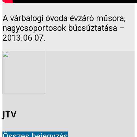
A várbalogi óvoda évzáró műsora,
nagycsoportosok búcsúztatása –
2013.06.07.
JTV
Összes bejegyzés