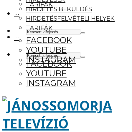
TARIFÁK
HIRDETÉS BEKÜLDÉS
···
HIRDETÉSFELVÉTELI HELYEK
TARIFÁK
···
FACEBOOK
YOUTUBE
INSTAGRAM
FACEBOOK
YOUTUBE
INSTAGRAM