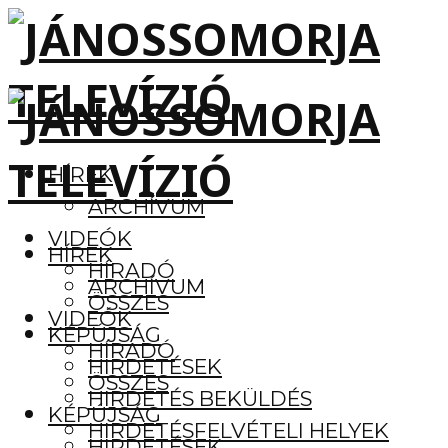
HÍREK
ARCHÍVUM
VIDEÓK
HÍREK
HÍRADÓ
ARCHÍVUM
ÖSSZES
VIDEÓK
KÉPÚJSÁG
HÍRADÓ
HIRDETÉSEK
ÖSSZES
HIRDETÉS BEKÜLDÉS
KÉPÚJSÁG
HIRDETÉSFELVÉTELI HELYEK
HIRDETÉSEK