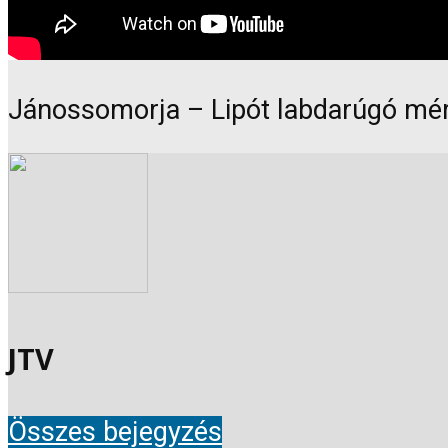
Jánossomorja – Lipót labdarúgó mér
JTV
Összes bejegyzés