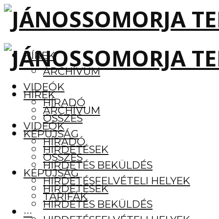
HÍREK
ARCHÍVUM
VIDEÓK
HÍREK
HÍRADÓ
ARCHÍVUM
ÖSSZES
VIDEÓK
KÉPÚJSÁG
HÍRADÓ
HIRDETÉSEK
ÖSSZES
HIRDETÉS BEKÜLDÉS
KÉPÚJSÁG
HIRDETÉSFELVÉTELI HELYEK
HIRDETÉSEK
TARIFÁK
HIRDETÉS BEKÜLDÉS
···