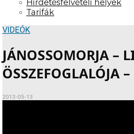
Hirdetésfelvételi helyek
Tarifák
VIDEÓK
JÁNOSSOMORJA – 
ÖSSZEFOGLALÓJA – 2
2013-05-13