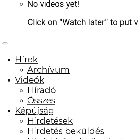
No videos yet!
Click on "Watch later" to put 
Hírek
Archívum
Videók
Híradó
Összes
Képújság
Hirdetések
Hirdetés beküldés