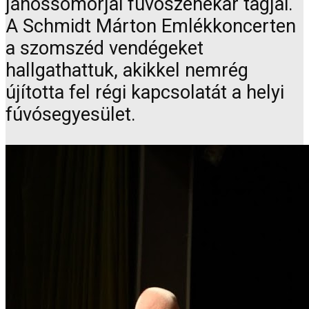
jánossomorjai fúvószenekar tagjai.
A Schmidt Márton Emlékkoncerten
a szomszéd vendégeket
hallgathattuk, akikkel nemrég
újította fel régi kapcsolatát a helyi
fúvósegyesület.