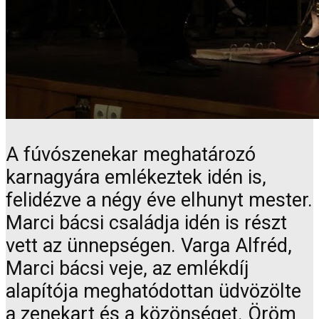
A fúvószenekar meghatározó
karnagyára emlékeztek idén is,
felidézve a négy éve elhunyt mester.
Marci bácsi családja idén is részt
vett az ünnepségen. Varga Alfréd,
Marci bácsi veje, az emlékdíj
alapítója meghatódottan üdvözölte
a zenekart és a közönséget. Öröm