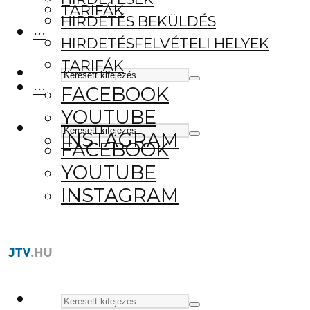
TARIFÁK
HIRDETÉS BEKÜLDÉS
···
HIRDETÉSFELVÉTELI HELYEK
TARIFÁK
···
FACEBOOK
YOUTUBE
INSTAGRAM
FACEBOOK
YOUTUBE
INSTAGRAM