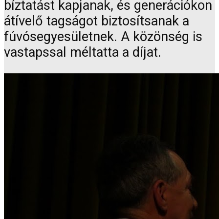
bíztatást kapjanak, és generációkon
átívelő tagságot biztosítsanak a
fúvósegyesületnek. A közönség is
vastapssal méltatta a díjat.