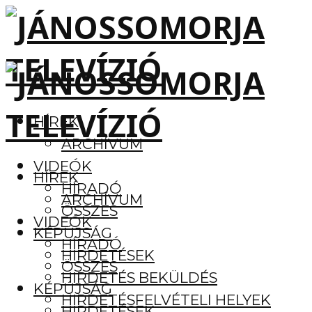
HÍREK
ARCHÍVUM
VIDEÓK
HÍREK
HÍRADÓ
ARCHÍVUM
ÖSSZES
VIDEÓK
KÉPÚJSÁG
HÍRADÓ
HIRDETÉSEK
ÖSSZES
HIRDETÉS BEKÜLDÉS
KÉPÚJSÁG
HIRDETÉSFELVÉTELI HELYEK
HIRDETÉSEK