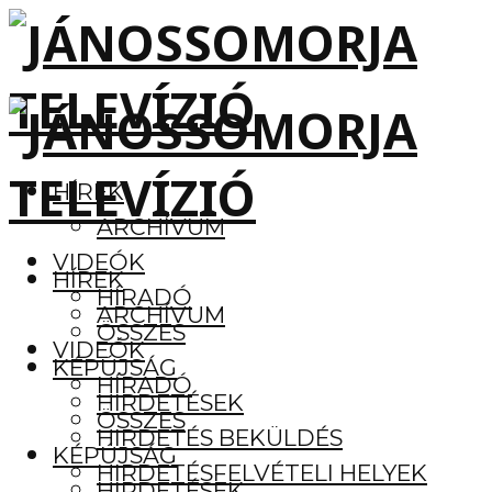
HÍREK
ARCHÍVUM
VIDEÓK
HÍREK
HÍRADÓ
ARCHÍVUM
ÖSSZES
VIDEÓK
KÉPÚJSÁG
HÍRADÓ
HIRDETÉSEK
ÖSSZES
HIRDETÉS BEKÜLDÉS
KÉPÚJSÁG
HIRDETÉSFELVÉTELI HELYEK
HIRDETÉSEK