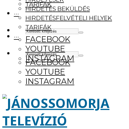
TARIFÁK
HIRDETÉS BEKÜLDÉS
···
HIRDETÉSFELVÉTELI HELYEK
TARIFÁK
···
FACEBOOK
YOUTUBE
INSTAGRAM
FACEBOOK
YOUTUBE
INSTAGRAM