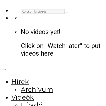
No videos yet!
Click on "Watch later" to put
videos here
Hírek
Archívum
Videók
Híradó