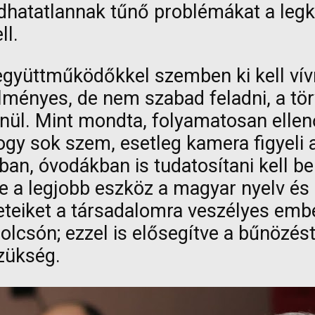
dhatatlannak tűnő problémákat a leg
ll.
gyüttműködőkkel szemben ki kell vívn
lményes, de nem szabad feladni, a törv
nül. Mint mondta, folyamatosan ellen
 hogy sok szem, esetleg kamera figyeli
ákban, óvodákban is tudatosítani kell 
e a legjobb eszköz a magyar nyelv és 
bérleteiket a társadalomra veszélyes e
 olcsón; ezzel is elősegítve a bűnözé
zükség.