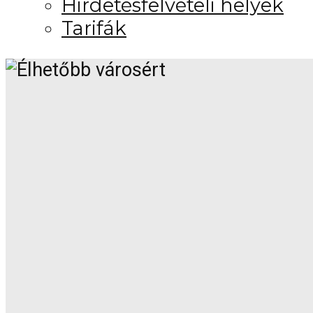
Hirdetésfelvételi helyek
Tarifák