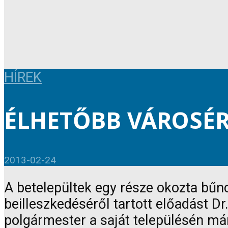
HÍREK
ÉLHETŐBB VÁROSÉ
2013-02-24
A betelepültek egy része okozta bű
beilleszkedéséről tartott előadást D
polgármester a saját településén m