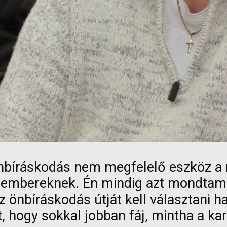
nbíráskodás nem megfelelő eszköz a
 embereknek. Én mindig azt mondtam, 
z önbíráskodás útját kell választani 
t, hogy sokkal jobban fáj, mintha a ka