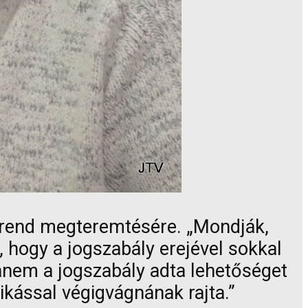
 rend megteremtésére. „Mondják,
hogy a jogszabály erejével sokkal
hanem a jogszabály adta lehetőséget
rikással végigvágnának rajta.”