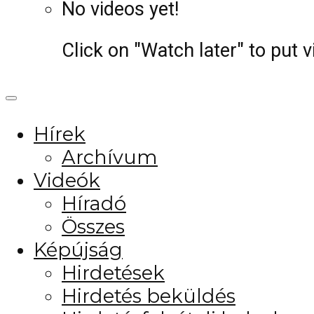
No videos yet!
Click on "Watch later" to put 
Hírek
Archívum
Videók
Híradó
Összes
Képújság
Hirdetések
Hirdetés beküldés