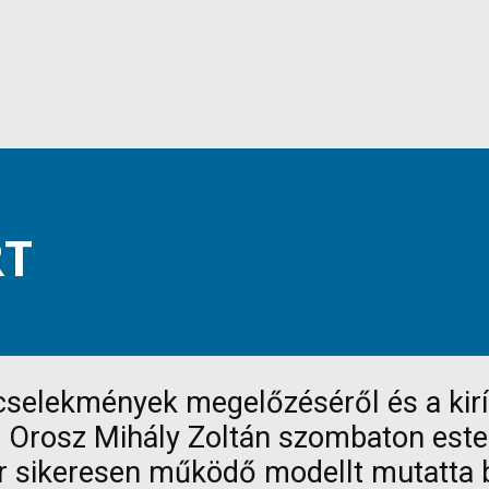
RT
ncselekmények megelőzéséről és a kir
r. Orosz Mihály Zoltán szombaton est
ár sikeresen működő modellt mutatta 