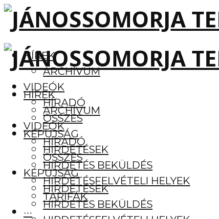
HÍREK
ARCHÍVUM
VIDEÓK
HÍREK
HÍRADÓ
ARCHÍVUM
ÖSSZES
VIDEÓK
KÉPÚJSÁG
HÍRADÓ
HIRDETÉSEK
ÖSSZES
HIRDETÉS BEKÜLDÉS
KÉPÚJSÁG
HIRDETÉSFELVÉTELI HELYEK
HIRDETÉSEK
TARIFÁK
HIRDETÉS BEKÜLDÉS
···