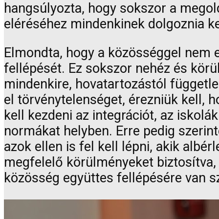
hangsúlyozta, hogy sokszor a megol
eléréséhez mindenkinek dolgoznia ke
Elmondta, hogy a közösséggel nem e
fellépését. Ez sokszor nehéz és körü
mindenkire, hovatartozástól függetle
el törvénytelenséget, érezniük kell,
kell kezdeni az integrációt, az iskol
normákat helyben. Erre pedig szerint
azok ellen is fel kell lépni, akik al
megfelelő körülményeket biztosítva,
közösség együttes fellépésére van s