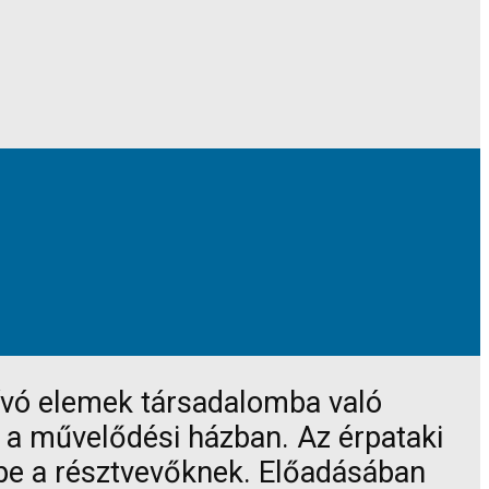
ívó elemek társadalomba való
e a művelődési házban. Az érpataki
be a résztvevőknek. Előadásában