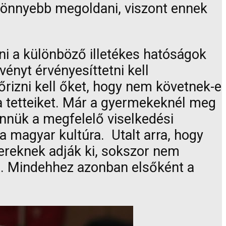
könnyebb megoldani, viszont ennek
i a különböző illetékes hatóságok
ényt érvényesíttetni kell
őrizni kell őket, hogy nem követnek-e
 a tetteiket. Már a gyermekeknél meg
bennük a megfelelő viselkedési
a magyar kultúra. Utalt arra, hogy
mbereknek adják ki, sokszor nem
st. Mindehhez azonban elsőként a