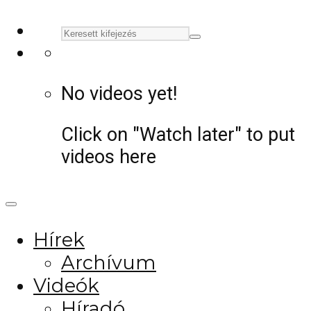
No videos yet!
Click on "Watch later" to put
videos here
Hírek
Archívum
Videók
Híradó