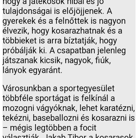
hogy a játékosok hibái és jó
tulajdonságai is előjöjjenek. A
gyerekek és a felnőttek is nagyon
élvezik, hogy kosarazhatnak és a
többieket is arra bíztatják, hogy
próbálják ki. A csapatban jelenleg
játszanak kicsik, nagyok, fiúk,
lányok egyaránt.
Városunkban a sportegyesület
többféle sportágat is felkínál a
mozogni vágyóknak, lehet karatézni,
tekézni, baseballozni és kosarazni is
– mégis legtöbben a focit
választják. Jakab Tibor a kosarasok