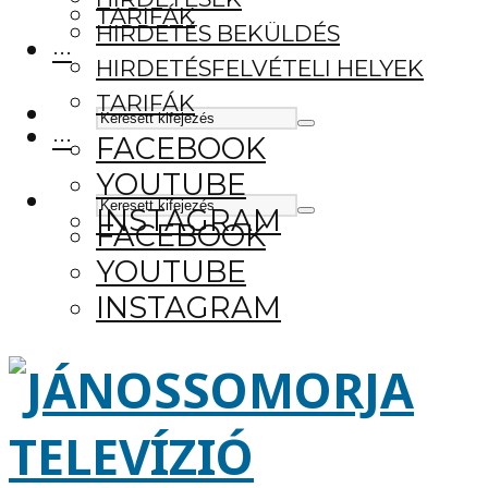
TARIFÁK
HIRDETÉS BEKÜLDÉS
···
HIRDETÉSFELVÉTELI HELYEK
TARIFÁK
···
FACEBOOK
YOUTUBE
INSTAGRAM
FACEBOOK
YOUTUBE
INSTAGRAM