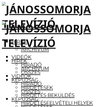
HÍREK
ARCHÍVUM
VIDEÓK
HÍREK
HÍRADÓ
ARCHÍVUM
ÖSSZES
VIDEÓK
KÉPÚJSÁG
HÍRADÓ
HIRDETÉSEK
ÖSSZES
HIRDETÉS BEKÜLDÉS
KÉPÚJSÁG
HIRDETÉSFELVÉTELI HELYEK
HIRDETÉSEK