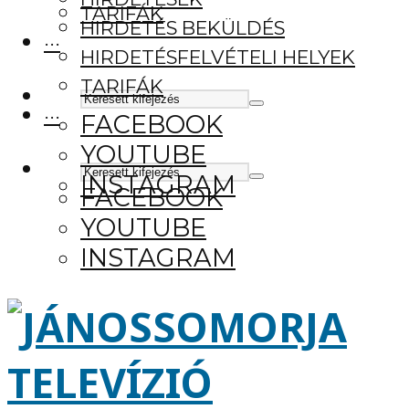
TARIFÁK
HIRDETÉS BEKÜLDÉS
···
HIRDETÉSFELVÉTELI HELYEK
TARIFÁK
···
FACEBOOK
YOUTUBE
INSTAGRAM
FACEBOOK
YOUTUBE
INSTAGRAM