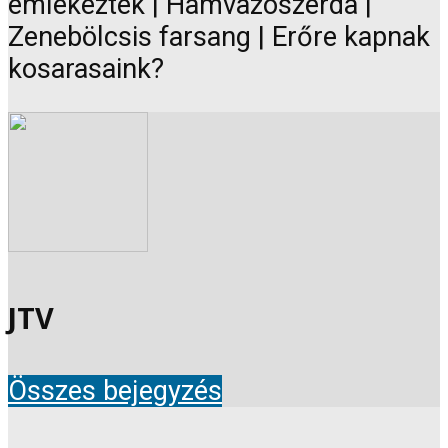
emlékeztek | Hamvazószerda |
Zenebölcsis farsang | Erőre kapnak
kosarasaink?
JTV
Összes bejegyzés