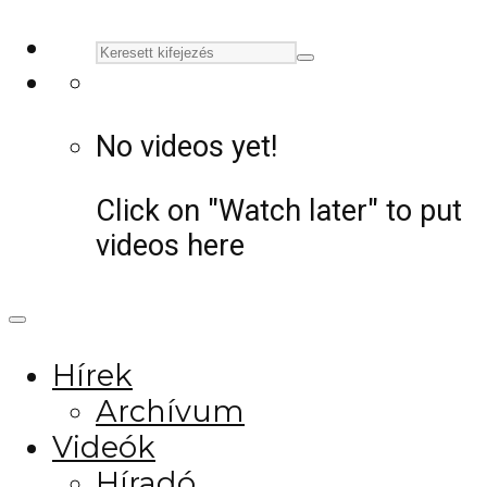
No videos yet!
Click on "Watch later" to put
videos here
Hírek
Archívum
Videók
Híradó