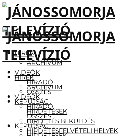
HÍREK
ARCHÍVUM
VIDEÓK
HÍREK
HÍRADÓ
ARCHÍVUM
ÖSSZES
VIDEÓK
KÉPÚJSÁG
HÍRADÓ
HIRDETÉSEK
ÖSSZES
HIRDETÉS BEKÜLDÉS
KÉPÚJSÁG
HIRDETÉSFELVÉTELI HELYEK
HIRDETÉSEK