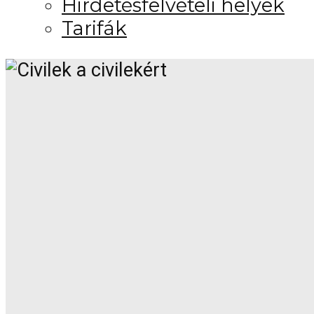
Hirdetésfelvételi helyek
Tarifák