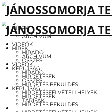
HÍREK
ARCHÍVUM
VIDEÓK
HÍREK
HÍRADÓ
ARCHÍVUM
ÖSSZES
VIDEÓK
KÉPÚJSÁG
HÍRADÓ
HIRDETÉSEK
ÖSSZES
HIRDETÉS BEKÜLDÉS
KÉPÚJSÁG
HIRDETÉSFELVÉTELI HELYEK
HIRDETÉSEK
TARIFÁK
HIRDETÉS BEKÜLDÉS
···