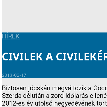
HÍREK
CIVILEK A CIVILEKÉ
2013-02-17
Biztosan jócskán megváltozik a Göd
Szerda délután a zord időjárás ellené
2012-es év utolsó negyedévének törté