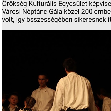
Örökség Kulturális Egyesület képvi
Városi Néptánc Gála közel 200 emb
volt, így összességében sikeresnek ít