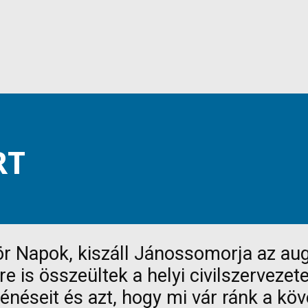
RT
ör Napok, kiszáll Jánossomorja az au
re is összeültek a helyi civilszerveze
néseit és azt, hogy mi vár ránk a kö