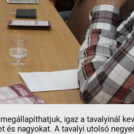
egállapíthatjuk, igaz a tavalyinál ke
et és nagyokat. A tavalyi utolsó neg