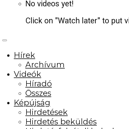
No videos yet!
Click on "Watch later" to put 
Hírek
Archívum
Videók
Híradó
Összes
Képújság
Hirdetések
Hirdetés beküldés