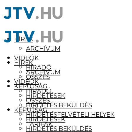
HÍREK
ARCHÍVUM
VIDEÓK
HÍREK
HÍRADÓ
ARCHÍVUM
ÖSSZES
VIDEÓK
KÉPÚJSÁG
HÍRADÓ
HIRDETÉSEK
ÖSSZES
HIRDETÉS BEKÜLDÉS
KÉPÚJSÁG
HIRDETÉSFELVÉTELI HELYEK
HIRDETÉSEK
TARIFÁK
HIRDETÉS BEKÜLDÉS