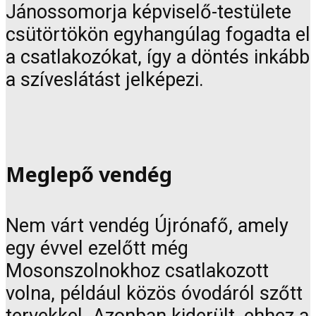
Jánossomorja képviselő-testülete
csütörtökön egyhangúlag fogadta el
a csatlakozókat, így a döntés inkább
a szíveslátást jelképezi.
Meglepő vendég
Nem várt vendég Újrónafő, amely
egy évvel ezelőtt még
Mosonszolnokhoz csatlakozott
volna, például közös óvodáról szőtt
tervekkel. Azonban kiderült, ehhez a