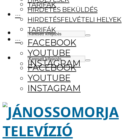
TARIFÁK
HIRDETÉS BEKÜLDÉS
···
HIRDETÉSFELVÉTELI HELYEK
TARIFÁK
···
FACEBOOK
YOUTUBE
INSTAGRAM
FACEBOOK
YOUTUBE
INSTAGRAM