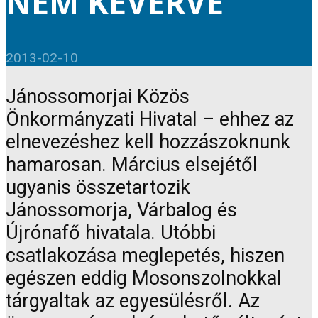
NEM KEVERVE
2013-02-10
Jánossomorjai Közös
Önkormányzati Hivatal – ehhez az
elnevezéshez kell hozzászoknunk
hamarosan. Március elsejétől
ugyanis összetartozik
Jánossomorja, Várbalog és
Újrónafő hivatala. Utóbbi
csatlakozása meglepetés, hiszen
egészen eddig Mosonszolnokkal
tárgyaltak az egyesülésről. Az