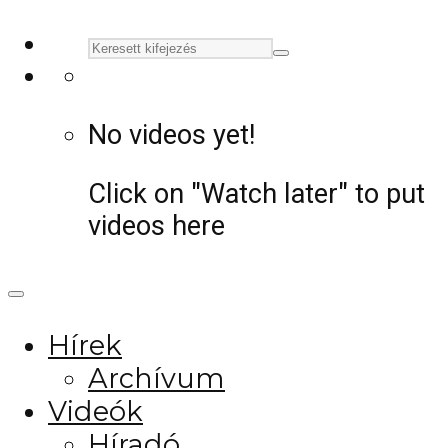
No videos yet!
Click on "Watch later" to put
videos here
Hírek
Archívum
Videók
Híradó