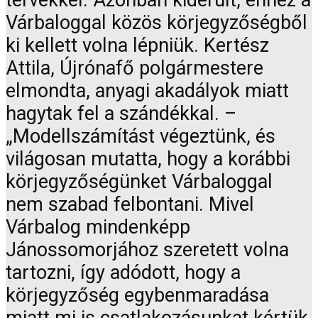
Várbaloggal közös körjegyzőségből
ki kellett volna lépniük. Kertész
Attila, Újrónafő polgármestere
elmondta, anyagi akadályok miatt
hagytak fel a szándékkal. –
„Modellszámítást végeztünk, és
világosan mutatta, hogy a korábbi
körjegyzőségünket Várbaloggal
nem szabad felbontani. Mivel
Várbalog mindenképp
Jánossomorjához szeretett volna
tartozni, így adódott, hogy a
körjegyzőség egybenmaradása
miatt mi is csatlakozásunkat kértük