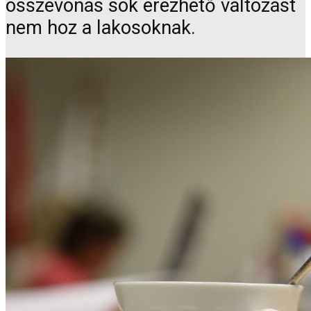
összevonás sok érezhető változást
nem hoz a lakosoknak.