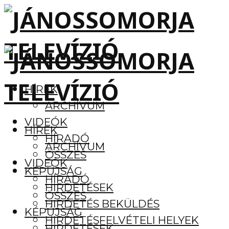
HÍREK
ARCHÍVUM
VIDEÓK
HÍREK
HÍRADÓ
ARCHÍVUM
ÖSSZES
VIDEÓK
KÉPÚJSÁG
HÍRADÓ
HIRDETÉSEK
ÖSSZES
HIRDETÉS BEKÜLDÉS
KÉPÚJSÁG
HIRDETÉSFELVÉTELI HELYEK
HIRDETÉSEK