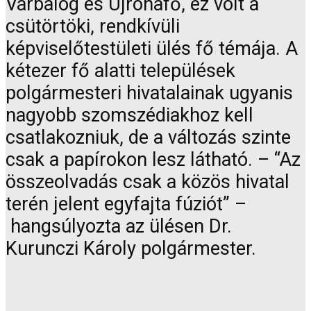
Várbalog és Újrónafő, ez volt a
csütörtöki, rendkívüli
képviselőtestületi ülés fő témája. A
kétezer fő alatti települések
polgármesteri hivatalainak ugyanis
nagyobb szomszédiakhoz kell
csatlakozniuk, de a változás szinte
csak a papírokon lesz látható. – “Az
összeolvadás csak a közös hivatal
terén jelent egyfajta fúziót” –
hangsúlyozta az ülésen Dr.
Kurunczi Károly polgármester.