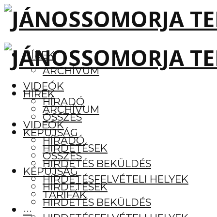
HÍREK
ARCHÍVUM
VIDEÓK
HÍREK
HÍRADÓ
ARCHÍVUM
ÖSSZES
VIDEÓK
KÉPÚJSÁG
HÍRADÓ
HIRDETÉSEK
ÖSSZES
HIRDETÉS BEKÜLDÉS
KÉPÚJSÁG
HIRDETÉSFELVÉTELI HELYEK
HIRDETÉSEK
TARIFÁK
HIRDETÉS BEKÜLDÉS
···