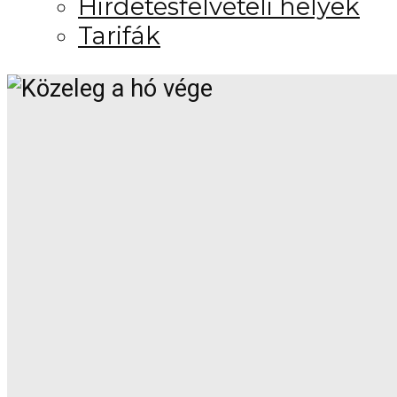
Hirdetésfelvételi helyek
Tarifák