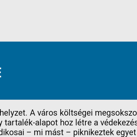
E
yhelyzet. A város költségei megsokszo
tartalék-alapot hoz létre a védekezésh
dikosai – mi mást – piknikeztek egye