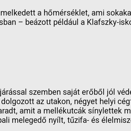
emelkedett a hőmérséklet, ami sokakat
sban – beázott például a Klafszky-isk
járással szemben saját erőből jól véd
dolgozott az utakon, négyet helyi cég
aradt, amit a mellékutcák sínylettek m
ali melegedő nyílt, tűzifa- és élelmis