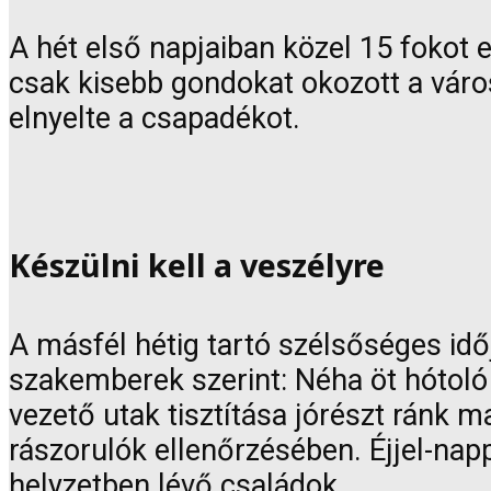
A hét első napjaiban közel 15 fokot 
csak kisebb gondokat okozott a váro
elnyelte a csapadékot.
Készülni kell a veszélyre
A másfél hétig tartó szélsőséges idő
szakemberek szerint: Néha öt hótoló 
vezető utak tisztítása jórészt ránk m
rászorulók ellenőrzésében. Éjjel-napp
helyzetben lévő családok.