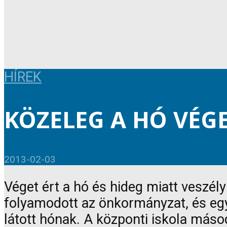
HÍREK
KÖZELEG A HÓ VÉG
2013-02-03
Véget ért a hó és hideg miatt veszél
folyamodott az önkormányzat, és egy 
látott hónak. A központi iskola máso