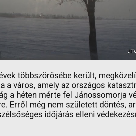
vek többszörösébe került, megközelíti 
ta a város, amely az országos kataszt
tság a héten mérte fel Jánossomorja vé
e. Erről még nem született döntés, ar
 szélsőséges időjárás elleni védekezé