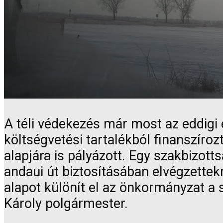
A téli védekezés már most az eddigi é
költségvetési tartalékból finanszíroz
alapjára is pályázott. Egy szakbizot
andaui út biztosításában elvégzettekr
alapot különít el az önkormányzat a
Károly polgármester.