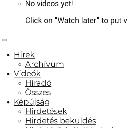
No videos yet!
Click on "Watch later" to put 
Hírek
Archívum
Videók
Híradó
Összes
Képújság
Hirdetések
Hirdetés beküldés