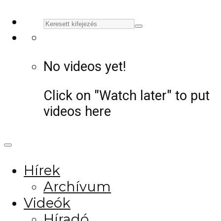
No videos yet!
Click on "Watch later" to put
videos here
Hírek
Archívum
Videók
Híradó