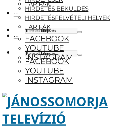
TARIFÁK
HIRDETÉS BEKÜLDÉS
···
HIRDETÉSFELVÉTELI HELYEK
TARIFÁK
···
FACEBOOK
YOUTUBE
INSTAGRAM
FACEBOOK
YOUTUBE
INSTAGRAM