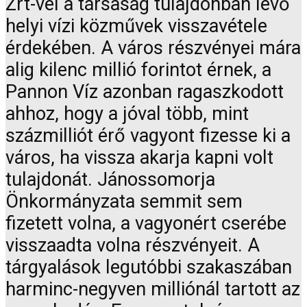
Zrt-vel a társaság tulajdonban lévő
helyi vízi közművek visszavétele
érdekében. A város részvényei mára
alig kilenc millió forintot érnek, a
Pannon Víz azonban ragaszkodott
ahhoz, hogy a jóval több, mint
százmilliót érő vagyont fizesse ki a
város, ha vissza akarja kapni volt
tulajdonát. Jánossomorja
Önkormányzata semmit sem
fizetett volna, a vagyonért cserébe
visszaadta volna részvényeit. A
tárgyalások legutóbbi szakaszában
harminc-negyven milliónál tartott az