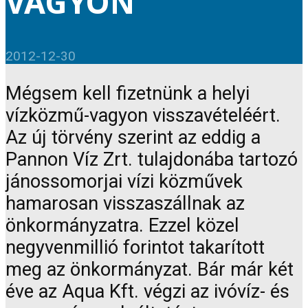
VAGYON
2012-12-30
Mégsem kell fizetnünk a helyi
vízközmű-vagyon visszavételéért.
Az új törvény szerint az eddig a
Pannon Víz Zrt. tulajdonába tartozó
jánossomorjai vízi közművek
hamarosan visszaszállnak az
önkormányzatra. Ezzel közel
negyvenmillió forintot takarított
meg az önkormányzat. Bár már két
éve az Aqua Kft. végzi az ivóvíz- és