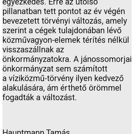
egyezkedés. Erre az utolsó
pillanatban tett pontot az év végén
bevezetett törvényi változás, amely
szerint a cégek tulajdonában lévő
közművagyon-elemek térítés nélkül
visszaszállnak az
önkormányzatokra. A jánossomorjai
önkormányzat sem számított
a víziközmű-törvény ilyen kedvező
alakulására, ám érthető örömmel
fogadták a változást.
Hauptmann Tamás