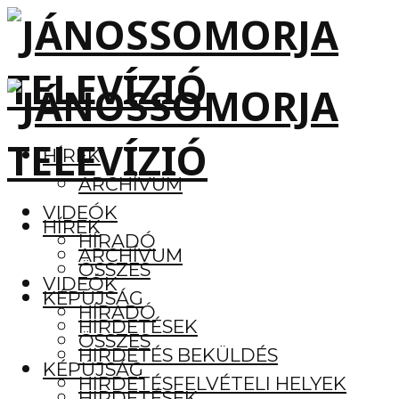
HÍREK
ARCHÍVUM
VIDEÓK
HÍREK
HÍRADÓ
ARCHÍVUM
ÖSSZES
VIDEÓK
KÉPÚJSÁG
HÍRADÓ
HIRDETÉSEK
ÖSSZES
HIRDETÉS BEKÜLDÉS
KÉPÚJSÁG
HIRDETÉSFELVÉTELI HELYEK
HIRDETÉSEK