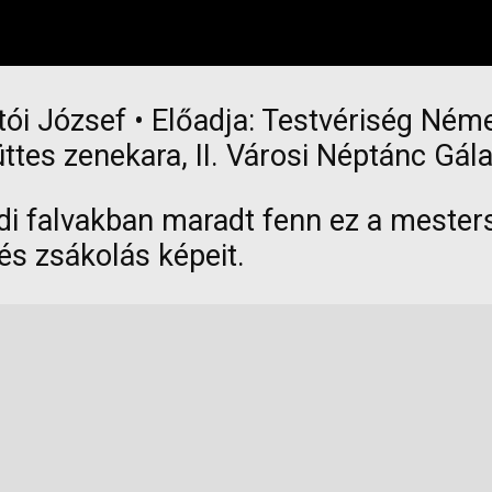
i József • Előadja: Testvériség Ném
ttes zenekara, II. Városi Néptánc Gá
i falvakban maradt fenn ez a mestersé
és zsákolás képeit.