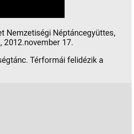
et Nemzetiségi Néptáncegyüttes,
la, 2012.november 17.
gtánc. Térformái felidézik a