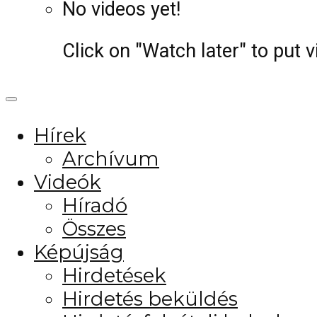
No videos yet!
Click on "Watch later" to put 
Hírek
Archívum
Videók
Híradó
Összes
Képújság
Hirdetések
Hirdetés beküldés