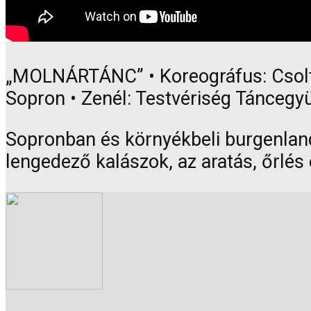
„MOLNÁRTÁNC” • Koreográfus: Csoltó
Sopron • Zenél: Testvériség Táncegyü
Sopronban és környékbeli burgenland
lengedező kalászok, az aratás, őrlés 