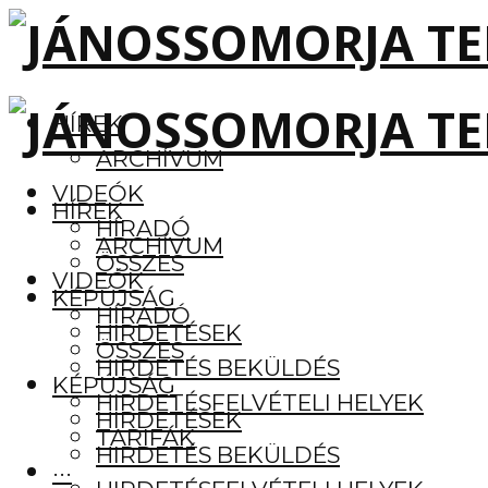
HÍREK
ARCHÍVUM
VIDEÓK
HÍREK
HÍRADÓ
ARCHÍVUM
ÖSSZES
VIDEÓK
KÉPÚJSÁG
HÍRADÓ
HIRDETÉSEK
ÖSSZES
HIRDETÉS BEKÜLDÉS
KÉPÚJSÁG
HIRDETÉSFELVÉTELI HELYEK
HIRDETÉSEK
TARIFÁK
HIRDETÉS BEKÜLDÉS
···