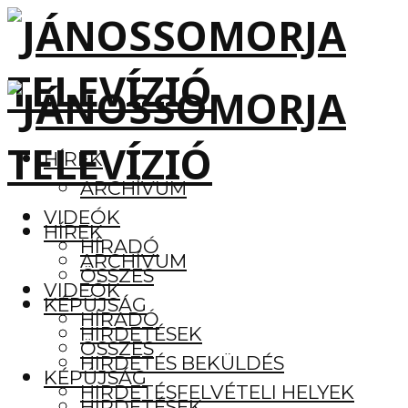
HÍREK
ARCHÍVUM
VIDEÓK
HÍREK
HÍRADÓ
ARCHÍVUM
ÖSSZES
VIDEÓK
KÉPÚJSÁG
HÍRADÓ
HIRDETÉSEK
ÖSSZES
HIRDETÉS BEKÜLDÉS
KÉPÚJSÁG
HIRDETÉSFELVÉTELI HELYEK
HIRDETÉSEK