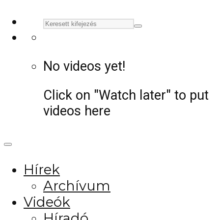
No videos yet!
Click on "Watch later" to put
videos here
Hírek
Archívum
Videók
Híradó