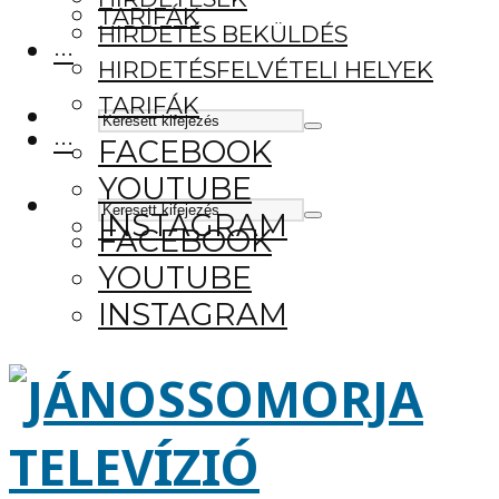
TARIFÁK
HIRDETÉS BEKÜLDÉS
···
HIRDETÉSFELVÉTELI HELYEK
TARIFÁK
···
FACEBOOK
YOUTUBE
INSTAGRAM
FACEBOOK
YOUTUBE
INSTAGRAM