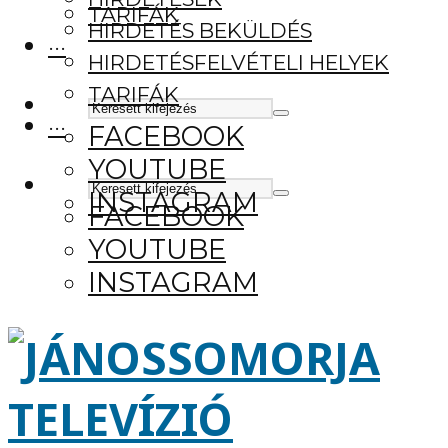
TARIFÁK
HIRDETÉS BEKÜLDÉS
···
HIRDETÉSFELVÉTELI HELYEK
TARIFÁK
···
FACEBOOK
YOUTUBE
INSTAGRAM
FACEBOOK
YOUTUBE
INSTAGRAM