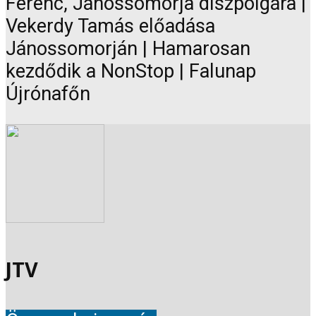
Ferenc, Jánossomorja díszpolgára |
Vekerdy Tamás előadása
Jánossomorján | Hamarosan
kezdődik a NonStop | Falunap
Újrónafőn
JTV