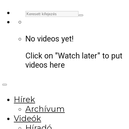
No videos yet!
Click on "Watch later" to put
videos here
Hírek
Archívum
Videók
Híradó