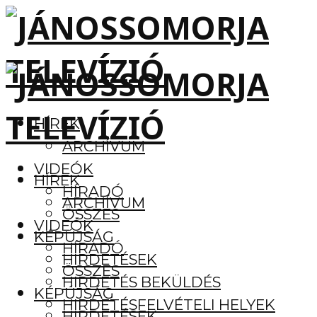
HÍREK
ARCHÍVUM
VIDEÓK
HÍREK
HÍRADÓ
ARCHÍVUM
ÖSSZES
VIDEÓK
KÉPÚJSÁG
HÍRADÓ
HIRDETÉSEK
ÖSSZES
HIRDETÉS BEKÜLDÉS
KÉPÚJSÁG
HIRDETÉSFELVÉTELI HELYEK
HIRDETÉSEK